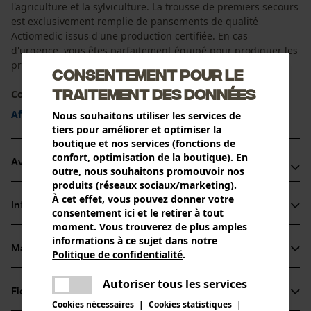
l'agriculture et la sylviculture. La trousse de premiers secours
est exclusivement remplie de pansements de qualité
Actiomedic issus d'une production certifiée. En cas
d'urgence, vous êtes parfaitement équipé pour prodiguer les
premiers soins.
Consentement pour le
traitement des données
Contenu ...
Afficher plus
Nous souhaitons utiliser les services de
tiers pour améliorer et optimiser la
boutique et nos services (fonctions de
confort, optimisation de la boutique). En
Avantages du produit
outre, nous souhaitons promouvoir nos
produits (réseaux sociaux/marketing).
Boîte de premiers secours avec de nombreuses
À cet effet, vous pouvez donner votre
Informations sur le produit
extensions, spécialement conçue pour la sylviculture et
consentement ici et le retirer à tout
moment. Vous trouverez de plus amples
l'agriculture
informations à ce sujet dans notre
Boîte de pansements résistante aux chocs et à la rupture
Matériau & entretien
Politique de confidentialité
.
Détails du produit
partager
Simple et pratique à retirer du support mural en un tour de
Une erreur s'est produite.
Autoriser tous les services
main
Type dactivité
partager
Fiches techniques
Veuillez essayer encore.
Matériau
Premiers secours, Bander
Cookies nécessaires
|
Cookies statistiques
|