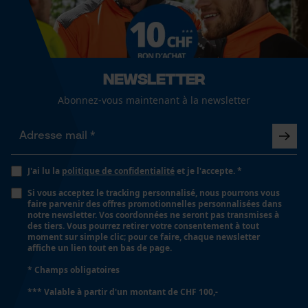
Forme dadministration
Gants, Pansements adhésifs, Lingettes, Spray, Gel,
Cookies de performance et de
Compresses, Pansement, Non-tissé, Solution de
fonctionnalité
rinçage
Newsletter
Abonnez-vous maintenant à la newsletter
Propriété
Loop54 Personalization
Résistant aux chocs, Mobile, incassable
Page d'accueil personnalisée
Panier sauvegardé
Forme
J'ai lu la
politique de confidentialité
et je l'accepte. *
Salutation personnelle
rectangulaire
Si vous acceptez le tracking personnalisé, nous pourrons vous
Géo-IP et détection des
faire parvenir des offres promotionnelles personnalisées dans
utilisateurs
notre newsletter. Vos coordonnées ne seront pas transmises à
des tiers. Vous pourrez retirer votre consentement à tout
Vidéos YouTube
Fonction de hachage
moment sur simple clic; pour ce faire, chaque newsletter
Non
affiche un lien tout en bas de page.
Google Maps
* Champs obligatoires
Prise de contact par chat
*** Valable à partir d'un montant de CHF 100,-
Inverseur de phase