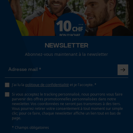
Page d'accueil personnalisée
Panier sauvegardé
Salutation personnelle
Géo-IP et détection des
utilisateurs
Newsletter
Vidéos YouTube
Abonnez-vous maintenant à la newsletter
Google Maps
Prise de contact par chat
J'ai lu la
politique de confidentialité
et je l'accepte. *
Cookies marketing
Si vous acceptez le tracking personnalisé, nous pourrons vous faire
parvenir des offres promotionnelles personnalisées dans notre
newsletter. Vos coordonnées ne seront pas transmises à des tiers.
Vous pourrez retirer votre consentement à tout moment sur simple
clic; pour ce faire, chaque newsletter affiche un lien tout en bas de
Google Global Site Tag
page.
Microsoft Advertising Universal
* Champs obligatoires
Event Tracking