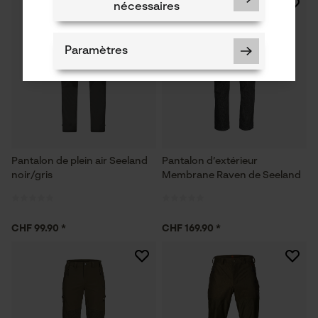
nécessaires
Paramètres
Cookies nécessaires
Pantalon de plein air Seeland
Pantalon d’extérieur
noir/gris
Membrane Raven de Seeland
Vérifier linstallation de cookies
CHF 99.90 *
CHF 169.90 *
ID de session
Sauvegarder les préférences
pour traitement des données
Econda Tag Manager