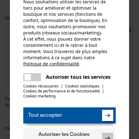
Nous souhaitons utiliser les services de
tiers pour améliorer et optimiser la
boutique et nos services (fonctions de
CHF 99.90 *
CHF 39.95 *
CHF 99.90
confort, optimisation de la boutique). En
outre, nous souhaitons promouvoir nos
NOUVEAU
NOUVEAU
produits (réseaux sociaux/marketing).
À cet effet, vous pouvez donner votre
consentement ici et le retirer à tout
moment. Vous trouverez de plus amples
informations à ce sujet dans notre
Politique de confidentialité
.
partager
Une erreur s'est produite. Veuillez
Autoriser tous les services
partager
essayer encore.
Cookies nécessaires
|
Cookies statistiques
|
Cookies de performance et de fonctionnalité
mail
|
Cookies marketing
Pantalon outdoor Seeland
Pantalon outdoor Seeland
Grizzly Marron
Pine Green/Météorite
Tout accepter
CHF 99.90 *
CHF 99.90 *
Autoriser les Cookies