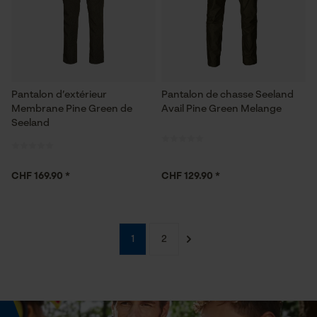
Cookies statistiques
Pantalon d’extérieur
Pantalon de chasse Seeland
Membrane Pine Green de
Avail Pine Green Melange
Econda Analytics
Seeland
Mouseflow Web Analytics Tool
Fact-Finder Tracking
CHF 169.90 *
CHF 129.90 *
Cookies de performance et de
fonctionnalité
1
2
Loop54 Personalization