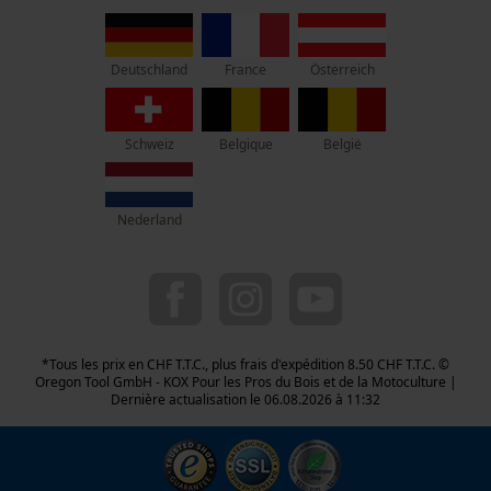
Vie privéé
Lise-Meitner-Str. 4
70736 Fellbach
Pas de magasin !
France
Österreich
Deutschland
Adresse de retour:
Beim Erlenwäldchen 14/2
Schweiz
Belgique
België
71522 Backnang
Allemagne
Nederland
Service clients :
Lundi-Vendredi : 09:00 - 17:00 h
044 283 6116
info-ch@kox.eu
*Tous les prix en CHF T.T.C., plus frais d'expédition 8.50 CHF T.T.C. ©
Oregon Tool GmbH - KOX Pour les Pros du Bois et de la Motoculture |
Dernière actualisation le 06.08.2026 à 11:32