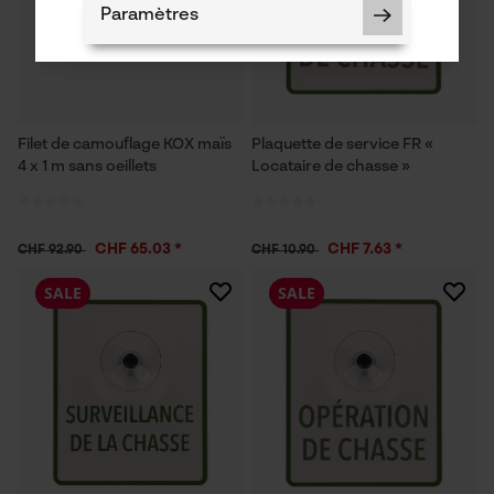
Paramètres
Filet de camouflage KOX maïs
Plaquette de service FR «
Cookies nécessaires
4 x 1 m sans oeillets
Locataire de chasse »
CHF 65.03 *
CHF 7.63 *
CHF 92.90
CHF 10.90
Vérifier linstallation de cookies
SALE
SALE
ID de session
Sauvegarder les préférences
pour traitement des données
Econda Tag Manager
Cookies statistiques