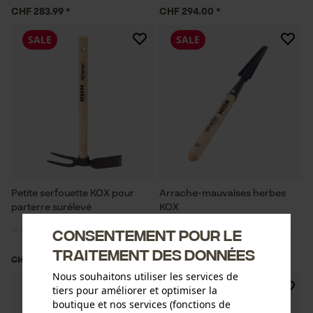
CHF 283.99 *
CHF 294.00 *
SALE
SALE
Petite serfouette KOX pour
Arrache-mauvaises herbes
parterre surélevé
KOX
Consentement pour le
traitement des données
CHF 9.90 *
CHF 6.91 *
CHF 25.89
CHF 17.90
Nous souhaitons utiliser les services de
SALE
SALE
tiers pour améliorer et optimiser la
boutique et nos services (fonctions de