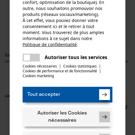
confort, optimisation de la boutique). En
outre, nous souhaitons promouvoir nos
produits (réseaux sociaux/marketing).
À cet effet, vous pouvez donner votre
consentement ici et le retirer à tout
moment. Vous trouverez de plus amples
informations à ce sujet dans notre
Politique de confidentialité
.
partager
Une erreur s'est produite. Veuillez
Bâche de barrage KOX pour la
Filet d'avertissement/de
Autoriser tous les services
partager
essayer encore.
chasse
signalisation KOX forêt 4 x 1 m
Cookies nécessaires
|
Cookies statistiques
|
avec œillets en acier
Cookies de performance et de fonctionnalité
mail
|
inoxydable
Cookies marketing
Tout accepter
CHF 11.13 *
CHF 69.93 *
CHF 15.90
CHF 99.90
SALE
SALE
Autoriser les Cookies
nécessaires