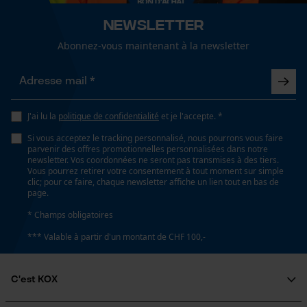
Salutation personnelle
Newsletter
Géo-IP et détection des
utilisateurs
Abonnez-vous maintenant à la newsletter
Vidéos YouTube
Google Maps
Prise de contact par chat
J'ai lu la
politique de confidentialité
et je l'accepte. *
Si vous acceptez le tracking personnalisé, nous pourrons vous faire
parvenir des offres promotionnelles personnalisées dans notre
newsletter. Vos coordonnées ne seront pas transmises à des tiers.
Cookies marketing
Vous pourrez retirer votre consentement à tout moment sur simple
clic; pour ce faire, chaque newsletter affiche un lien tout en bas de
page.
* Champs obligatoires
Google Global Site Tag
*** Valable à partir d'un montant de CHF 100,-
Microsoft Advertising Universal
Event Tracking
C'est KOX
Survicate