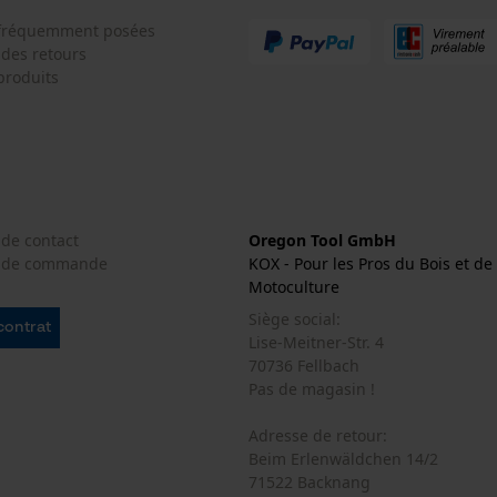
fonctionnalité
 fréquemment posées
 des retours
produits
Loop54 Personalization
Page d'accueil personnalisée
Panier sauvegardé
Salutation personnelle
 de contact
Oregon Tool GmbH
Géo-IP et détection des utilisateurs
e de commande
KOX - Pour les Pros du Bois et de 
Vidéos YouTube
Motoculture
Google Maps
Siège social:
 contrat
Lise-Meitner-Str. 4
Prise de contact par chat
70736 Fellbach
Pas de magasin !
Adresse de retour:
Cookies marketing
Beim Erlenwäldchen 14/2
71522 Backnang