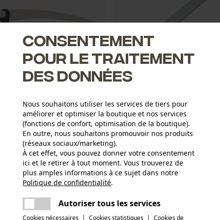
Consentement
pour le traitement
des données
Nous souhaitons utiliser les services de tiers pour
lle Silky Sugoi Arborist 36 cm
Scie manuelle Silky Gomtaro 3
améliorer et optimiser la boutique et nos services
(fonctions de confort, optimisation de la boutique).
En outre, nous souhaitons promouvoir nos produits
 *
CHF 69.90 *
(réseaux sociaux/marketing).
À cet effet, vous pouvez donner votre consentement
ici et le retirer à tout moment. Vous trouverez de
plus amples informations à ce sujet dans notre
Politique de confidentialité
partager
.
Une erreur s'est produite. Veuillez essayer
encore.
mail
Autoriser tous les services
Cookies nécessaires
|
Cookies statistiques
|
Cookies de