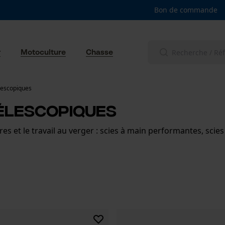
Bon de commande
r
Motoculture
Chasse
élescopiques
télescopiques
es et le travail au verger : scies à main performantes, scies