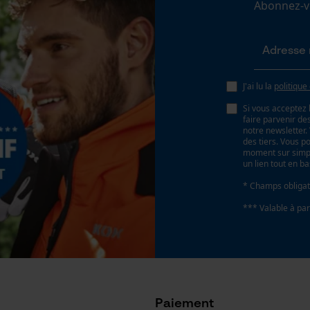
Abonnez-vo
ID de session
Sauvegarder les préférences pour
traitement des données
Econda Tag Manager
J'ai lu la
politique
Si vous acceptez 
Cookies statistiques
faire parvenir d
notre newsletter
des tiers. Vous p
moment sur simple
un lien tout en b
* Champs obligat
Econda Analytics
*** Valable à par
Mouseflow Web Analytics Tool
Fact-Finder Tracking
Cookies de performance et de
Paiement