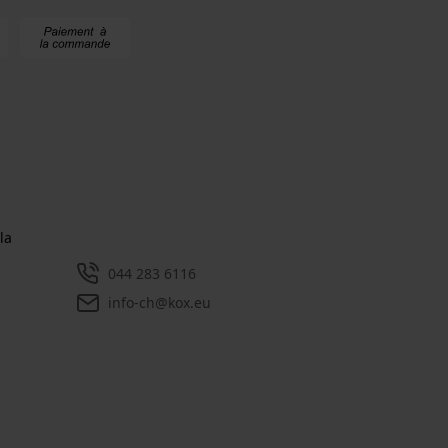
la
044 283 6116
info-ch@kox.eu