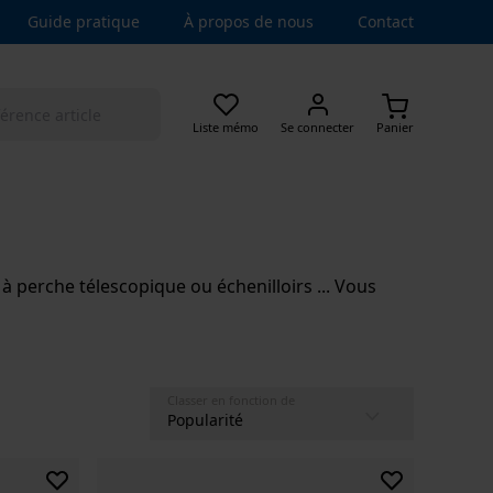
Guide pratique
À propos de nous
Contact
Liste mémo
Se connecter
Panier
 à perche télescopique ou échenilloirs ... Vous
Classer en fonction de