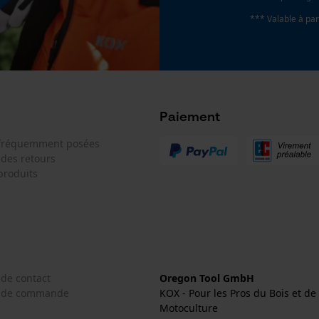
*** Valable à par
Cookies de performance et de
fonctionnalité
Paiement
Loop54 Personalization
 fréquemment posées
Page d'accueil personnalisée
 des retours
Panier sauvegardé
produits
Salutation personnelle
Géo-IP et détection des utilisateurs
Vidéos YouTube
Google Maps
 de contact
Oregon Tool GmbH
Prise de contact par chat
e de commande
KOX - Pour les Pros du Bois et de 
Motoculture