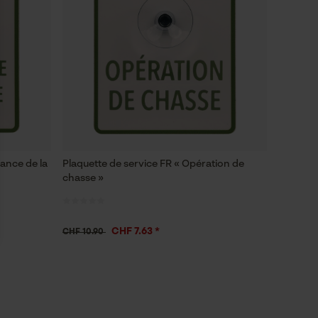
lance de la
Plaquette de service FR « Opération de
chasse »
CHF 7.63 *
CHF 10.90