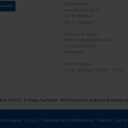
Siège social:
 contrat
Cookies marketing
Lise-Meitner-Str. 4
70736 Fellbach
Pas de magasin !
Adresse de retour:
Google Global Site Tag
Beim Erlenwäldchen 14/2
Microsoft Advertising Universal Event
71522 Backnang
Tracking
Allemagne
Survicate
Service clients :
Lundi-Vendredi : 09:00 - 17:00 h
on 8.50 CHF T.T.C. © Oregon Tool GmbH - KOX Pour les Pros du Bois et de la Motocu
ons légales
C.G.V.
Politique de confidentialité
Retrait
Vie pr