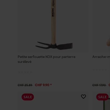
Petite serfouette KOX pour parterre
Arrache-m
surélevé
CHF 9.90 *
CHF 25.89
CHF 17.90
SALE
SALE