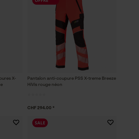
OFFRE
pures X-
Pantalon anti-coupure PSS X-treme Breeze
ne
HiVis rouge néon
CHF 294.00 *
SALE