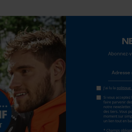
Vérifier linstallation de cookies
ID de session
N
Sauvegarder les préférences pour
traitement des données
Econda Tag Manager
Abonnez-vo
Cookies statistiques
J'ai lu la
politique
Si vous acceptez 
faire parvenir d
notre newsletter
Econda Analytics
des tiers. Vous p
moment sur simple
Mouseflow Web Analytics Tool
un lien tout en b
Fact-Finder Tracking
* Champs obligat