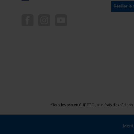
Résilier le
*Tous les prix en CHF T.T.C., plus frais d'expéditi
Menti