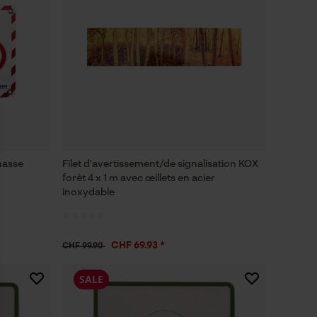
hasse
Filet d'avertissement/de signalisation KOX
forêt 4 x 1 m avec œillets en acier
inoxydable
CHF 69.93 *
CHF 99.90
SALE