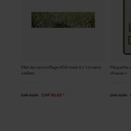
Filet de camouflage KOX maïs 4 x 1 m sans
Plaquette 
oeillets
chasse »
CHF 65.03 *
CHF 92.90
CHF 10.90