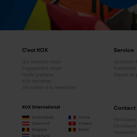
C'est KOX
Service
Qui sommes-nous?
Questions
Engagement social
Traitement
Guide pratique
Rappel de 
KOX Harvester
Inscription à la newsletter
KOX International
Contact
Deutschland
France
Formulaire
Österreich
Schweiz
Formulair
Belgique
België
Newsletter
Nederland