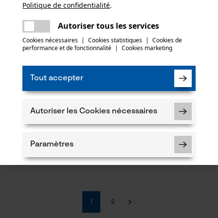
Politique de confidentialité
partager
.
Une erreur s'est produite. Veuillez essayer
encore.
mail
Autoriser tous les services
Cookies nécessaires
|
Cookies statistiques
|
Cookies de
performance et de fonctionnalité
|
Cookies marketing
Tout accepter
Autoriser les Cookies nécessaires
de service FR « Locataire de
Plaquette de service FR « Surveil
chasse »
Paramètres
CHF 7.63 *
CHF 7.63 *
CHF 10.90
1
2
Cookies nécessaires