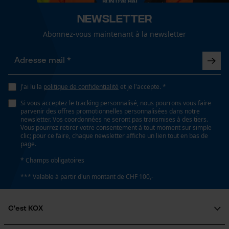
Salutation personnelle
Newsletter
Géo-IP et détection des
utilisateurs
Abonnez-vous maintenant à la newsletter
Vidéos YouTube
Google Maps
Prise de contact par chat
J'ai lu la
politique de confidentialité
et je l'accepte. *
Si vous acceptez le tracking personnalisé, nous pourrons vous faire
parvenir des offres promotionnelles personnalisées dans notre
newsletter. Vos coordonnées ne seront pas transmises à des tiers.
Cookies marketing
Vous pourrez retirer votre consentement à tout moment sur simple
clic; pour ce faire, chaque newsletter affiche un lien tout en bas de
page.
* Champs obligatoires
Google Global Site Tag
*** Valable à partir d'un montant de CHF 100,-
Microsoft Advertising Universal
Event Tracking
C'est KOX
Survicate