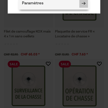
Paramètres
Filet de camouflage KOX maïs
Plaquette de service FR «
Cookies nécessaires
4 x 1 m sans oeillets
Locataire de chasse »
CHF 65.03 *
CHF 7.63 *
CHF 92.90
CHF 10.90
Vérifier linstallation de cookies
SALE
SALE
ID de session
Sauvegarder les préférences
pour traitement des données
Econda Tag Manager
Cookies statistiques