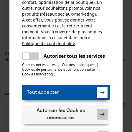
confort, optimisation de la boutique). En
outre, nous souhaitons promouvoir nos
produits (réseaux sociaux/marketing).
À cet effet, vous pouvez donner votre
consentement ici et le retirer à tout
moment. Vous trouverez de plus amples
informations à ce sujet dans notre
Politique de confidentialité
.
partager
Une erreur s'est produite. Veuillez
Bâche de barrage KOX pour la
Filet d'avertissement/de
Autoriser tous les services
partager
essayer encore.
chasse
signalisation KOX forêt 4 x 1 m
Cookies nécessaires
|
Cookies statistiques
|
avec œillets en acier
Cookies de performance et de fonctionnalité
mail
|
inoxydable
Cookies marketing
Tout accepter
CHF 11.13 *
CHF 69.93 *
CHF 15.90
CHF 99.90
SALE
SALE
Autoriser les Cookies
nécessaires