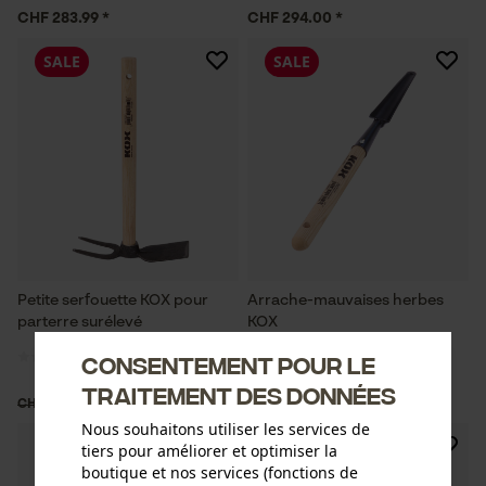
CHF 283.99 *
CHF 294.00 *
SALE
SALE
Petite serfouette KOX pour
Arrache-mauvaises herbes
parterre surélevé
KOX
Consentement pour le
traitement des données
CHF 9.90 *
CHF 6.91 *
CHF 25.89
CHF 17.90
Nous souhaitons utiliser les services de
SALE
SALE
tiers pour améliorer et optimiser la
boutique et nos services (fonctions de