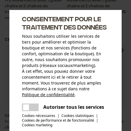
1+2 AdvanceCut avec 1 guide-
AdvanceCut avec 1 guide-
chaîne et 2 chaînes de
chaîne et 2 chaînes de
tronçonneuse 3/8", 1,5 mm, 45
tronçonneuse 325", 1.5 mm, 45
Consentement pour le
cm, 68 maillons.
cm, 72 maillons.
traitement des données
Nous souhaitons utiliser les services de
CHF 79.90 *
CHF 69.90 *
tiers pour améliorer et optimiser la
boutique et nos services (fonctions de
confort, optimisation de la boutique). En
outre, nous souhaitons promouvoir nos
produits (réseaux sociaux/marketing).
À cet effet, vous pouvez donner votre
consentement ici et le retirer à tout
moment. Vous trouverez de plus amples
informations à ce sujet dans notre
Politique de confidentialité
.
partager
Une erreur s'est produite. Veuillez
Autoriser tous les services
partager
essayer encore.
Cookies nécessaires
|
Cookies statistiques
|
Kit de guide-chaîne Oregon
Kit de guide-chaîne Oregon
Cookies de performance et de fonctionnalité
mail
|
1+2 AdvanceCut avec 1 guide-
1+2 AdvanceCut avec 1 guide-
Cookies marketing
chaîne et 2 chaînes de
chaîne et 2 chaînes de