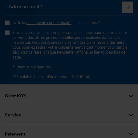
Google Global Site Tag
J'ai lu la
politique de confidentialité
et je l'accepte. *
Microsoft Advertising Universal
Si vous acceptez le tracking personnalisé, nous pourrons vous faire
Event Tracking
parvenir des offres promotionnelles personnalisées dans notre
newsletter. Vos coordonnées ne seront pas transmises à des tiers.
Survicate
Vous pourrez retirer votre consentement à tout moment sur simple
clic; pour ce faire, chaque newsletter affiche un lien tout en bas de
page.
* Champs obligatoires
*** Valable à partir d'un montant de CHF 100,-
C'est KOX
Qui sommes-nous?
Engagement social
Service
Guide pratique
Questions fréquemment posées
KOX Harvester
Traitement des retours
Inscription à la newsletter
Paiement