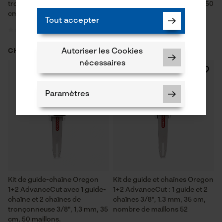
tronçonneuse 3/8", 1,6 mm, 50
tronçonneuse 3/8", 1,5 mm, 50
cm, 72 maillons.
cm, 72 maillons.
Tout accepter
Autoriser les Cookies
CHF 79.90 *
CHF 79.90 *
nécessaires
Paramètres
Cookies nécessaires
Kit de guide-chaîne Oregon
Kit de guide et chaînes Oregon
1+2 AdvanceCut avec 1 guide-
1+2 AdvanceCut : 1 guide et 2
chaîne et 2 chaînes de
chaînes 3/8", 1.3 mm, 35 cm,
tronçonneuse 3/8", 1,3 mm, 35
nombre de maillons 52
Vérifier linstallation de cookies
cm, 50 maillons.