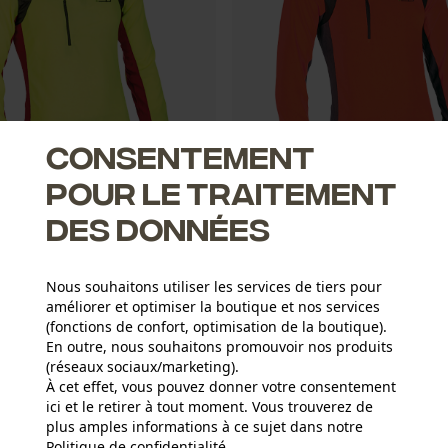
Consentement
pour le traitement
e Polar Shirt en micro polaire
PSS X-treme Polar Shirt en micro
des données
Nous souhaitons utiliser les services de tiers pour
améliorer et optimiser la boutique et nos services
 *
CHF 52.00 *
(fonctions de confort, optimisation de la boutique).
En outre, nous souhaitons promouvoir nos produits
(réseaux sociaux/marketing).
À cet effet, vous pouvez donner votre consentement
1
2
3
4
ici et le retirer à tout moment. Vous trouverez de
plus amples informations à ce sujet dans notre
Politique de confidentialité
partager
.