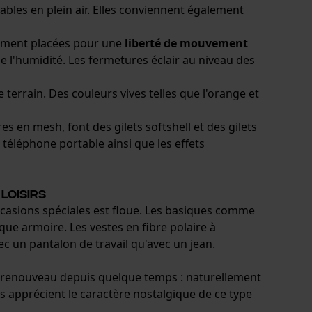
ables en plein air. Elles conviennent également
usement placées pour une
liberté de mouvement
e l'humidité. Les fermetures éclair au niveau des
le terrain. Des couleurs vives telles que l'orange et
 en mesh, font des gilets softshell et des gilets
 le téléphone portable ainsi que les effets
loisirs
 occasions spéciales est floue. Les basiques comme
aque armoire. Les vestes en fibre polaire à
vec un pantalon de travail qu'avec un jean.
etit renouveau depuis quelque temps : naturellement
urs apprécient le caractère nostalgique de ce type