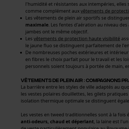
l'humidité et résistantes aux intempéries, elles
comme complément aux
vêtements de protecti
Les vêtements de plein air sportifs se disting
maximale
. Les fentes d'aération au niveau des
jambes ont le même objectif.
Les
vêtements de protection haute visibilité
assu
le jaune fluo se distinguent parfaitement de l'
De nombreuses poches extérieures et intérieures
en fibres le choix parfait pour le travail et les l
personnels soient toujours à portée de main, en 
Vêtements de plein air : compagnons pr
La barrière entre les styles de ville adaptés au q
les vestes polaires douillettes, les gilets pratiqu
isolation thermique optimale se distinguent égal
Les vestes en tweed traditionnelles sont à la fois 
anti-odeurs, chaud et déperlant
, la laine est l
de veste particulièrement populaire au Royaume-