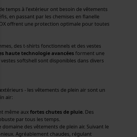
p de temps à l'extérieur ont besoin de vêtements
fis, en passant par les chemises en flanelle
 KOX offrent une protection optimale pour toutes
mes, des t-shirts fonctionnels et des vestes
es haute technologie avancées
forment une
 vestes softshell sont disponibles dans divers
xtérieurs - les vêtements de plein air sont un
n air:
tent même aux
fortes chutes de pluie
. Des
obuste par tous les temps.
le domaine des vêtements de plein air. Suivant le
onieux. Agréablement chaudes, régulant