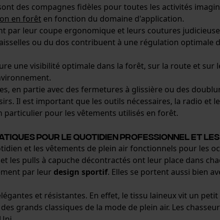
 sont des compagnes fidèles pour toutes les activités imagin
on en forêt
en fonction du domaine d'application.
Vérifier linstallation de cookies
uent par leur coupe ergonomique et leurs coutures judicie
 aisselles ou du dos contribuent à une régulation optimale d
ID de session
Sauvegarder les préférences pour
re une visibilité optimale dans la forêt, sur la route et sur 
traitement des données
environnement.
Econda Tag Manager
, en partie avec des fermetures à glissière ou des doublures
oisirs. Il est important que les outils nécessaires, la radio et
particulier pour les vêtements utilisés en forêt.
Cookies statistiques
atiques pour le quotidien professionnel et les 
uotidien et les vêtements de plein air fonctionnels pour les
es et les pulls à capuche décontractés ont leur place dans ch
ement par leur
design sportif
. Elles se portent aussi bien a
Econda Analytics
Mouseflow Web Analytics Tool
élégantes et résistantes. En effet, le tissu laineux vit un p
'un des grands classiques de la mode de plein air. Les chasse
Fact-Finder Tracking
Uni.