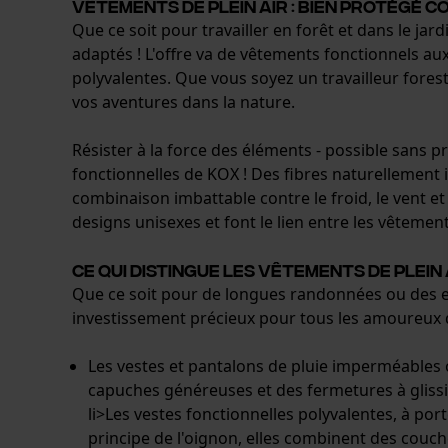
Vêtements de plein air : bien protégé c
Que ce soit pour travailler en forêt et dans le ja
adaptés ! L'offre va de vêtements fonctionnels aux
polyvalentes. Que vous soyez un travailleur fores
vos aventures dans la nature.
Résister à la force des éléments - possible sans 
fonctionnelles de KOX ! Des fibres naturellement
combinaison imbattable contre le froid, le vent et
designs unisexes et font le lien entre les vêtement
Ce qui distingue les vêtements de plein 
Que ce soit pour de longues randonnées ou des exc
investissement précieux pour tous les amoureux de
Les vestes et pantalons de pluie imperméables 
capuches généreuses et des fermetures à gliss
li>Les vestes fonctionnelles polyvalentes, à por
principe de l'oignon, elles combinent des co