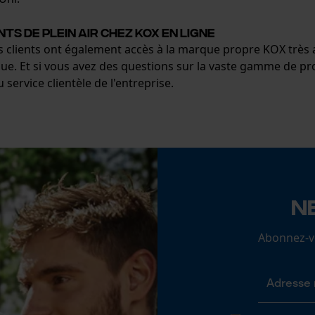
 de plein air chez KOX en ligne
Cookies de performance et de
es clients ont également accès à la marque propre KOX trè
fonctionnalité
ue. Et si vous avez des questions sur la vaste gamme de pro
ervice clientèle de l'entreprise.
Loop54 Personalization
Page d'accueil personnalisée
Panier sauvegardé
Salutation personnelle
N
Géo-IP et détection des utilisateurs
Vidéos YouTube
Abonnez-vo
Google Maps
Prise de contact par chat