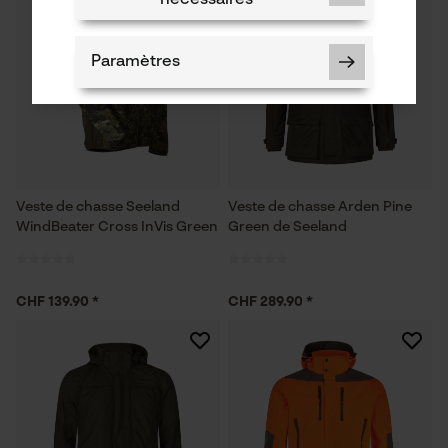
Paramètres
Cookies nécessaires
Veste de chasse Seeland
Veste de chasse Arden Pine
WindBeater Cross InVis Green
Green de Seeland
Vérifier linstallation de cookies
CHF 139.90 *
CHF 289.90 *
ID de session
Sauvegarder les préférences
pour traitement des données
Econda Tag Manager