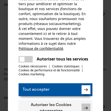
tiers pour améliorer et optimiser la
CHF 179.90 *
CHF 89.90 *
boutique et nos services (fonctions de
confort, optimisation de la boutique). En
SALE
outre, nous souhaitons promouvoir nos
produits (réseaux sociaux/marketing).
À cet effet, vous pouvez donner votre
consentement ici et le retirer à tout
moment. Vous trouverez de plus amples
informations à ce sujet dans notre
Politique de confidentialité
.
partager
Une erreur s'est produite. Veuillez
Autoriser tous les services
partager
essayer encore.
Cookies nécessaires
|
Cookies statistiques
|
Veste de chasse Seeland Key-
Veste de chasse Helt II marron
Cookies de performance et de fonctionnalité
mail
|
Cookies marketing
Point Active II Pine Green taille
Grizzly Brown de Seeland
52
Tout accepter
CHF 125.94 *
CHF 299.90 *
CHF 209.90
Autoriser les Cookies
nécessaires