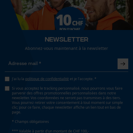
Page d'accueil personnalisée
Panier sauvegardé
Salutation personnelle
Géo-IP et détection des
utilisateurs
Newsletter
Vidéos YouTube
Abonnez-vous maintenant à la newsletter
Google Maps
Prise de contact par chat
J'ai lu la
politique de confidentialité
et je l'accepte. *
Cookies marketing
Si vous acceptez le tracking personnalisé, nous pourrons vous faire
parvenir des offres promotionnelles personnalisées dans notre
newsletter. Vos coordonnées ne seront pas transmises à des tiers.
Vous pourrez retirer votre consentement à tout moment sur simple
clic; pour ce faire, chaque newsletter affiche un lien tout en bas de
page.
Google Global Site Tag
* Champs obligatoires
Microsoft Advertising Universal
Event Tracking
*** Valable à partir d'un montant de CHF 100,-