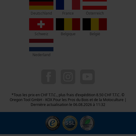
70736 Fellbach
Pas de magasin !
France
Österreich
Deutschland
Adresse de retour:
Beim Erlenwäldchen 14/2
Schweiz
Belgique
België
71522 Backnang
Allemagne
Nederland
Service clients :
Lundi-Vendredi : 09:00 - 17:00 h
044 283 6116
info-ch@kox.eu
*Tous les prix en CHF T.T.C., plus frais d'expédition 8.50 CHF T.T.C. ©
Oregon Tool GmbH - KOX Pour les Pros du Bois et de la Motoculture |
Dernière actualisation le 06.08.2026 à 11:32