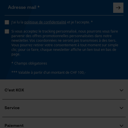
J'ai lu la
politique de confidentialité
et je l'accepte. *
Si vous acceptez le tracking personnalisé, nous pourrons vous faire
parvenir des offres promotionnelles personnalisées dans notre
newsletter. Vos coordonnées ne seront pas transmises à des tiers.
Vous pourrez retirer votre consentement à tout moment sur simple
clic; pour ce faire, chaque newsletter affiche un lien tout en bas de
page.
* Champs obligatoires
*** Valable à partir d'un montant de CHF 100,-
C'est KOX
Qui sommes-nous?
Engagement social
Service
Guide pratique
Questions fréquemment posées
KOX Harvester
Traitement des retours
Inscription à la newsletter
Paiement