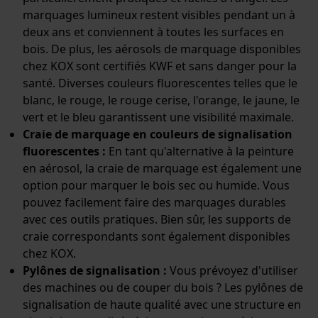
Géo-IP et détection des
utilisateurs
marquages lumineux restent visibles pendant un à
deux ans et conviennent à toutes les surfaces en
Vidéos YouTube
bois. De plus, les aérosols de marquage disponibles
Google Maps
chez KOX sont certifiés KWF et sans danger pour la
Prise de contact par chat
santé. Diverses couleurs fluorescentes telles que le
blanc, le rouge, le rouge cerise, l'orange, le jaune, le
vert et le bleu garantissent une visibilité maximale.
Craie de marquage en couleurs de signalisation
Cookies marketing
fluorescentes :
En tant qu'alternative à la peinture
en aérosol, la craie de marquage est également une
option pour marquer le bois sec ou humide. Vous
pouvez facilement faire des marquages durables
Google Global Site Tag
avec ces outils pratiques. Bien sûr, les supports de
Microsoft Advertising Universal
craie correspondants sont également disponibles
Event Tracking
chez KOX.
Survicate
Pylônes de signalisation :
Vous prévoyez d'utiliser
des machines ou de couper du bois ? Les pylônes de
signalisation de haute qualité avec une structure en