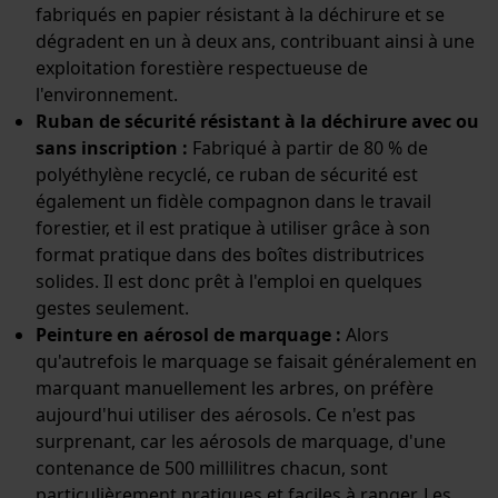
fabriqués en papier résistant à la déchirure et se
dégradent en un à deux ans, contribuant ainsi à une
exploitation forestière respectueuse de
Econda Analytics
l'environnement.
Mouseflow Web Analytics Tool
Ruban de sécurité résistant à la déchirure avec ou
Fact-Finder Tracking
sans inscription :
Fabriqué à partir de 80 % de
polyéthylène recyclé, ce ruban de sécurité est
également un fidèle compagnon dans le travail
Cookies de performance et de
forestier, et il est pratique à utiliser grâce à son
fonctionnalité
format pratique dans des boîtes distributrices
solides. Il est donc prêt à l'emploi en quelques
gestes seulement.
Peinture en aérosol de marquage :
Alors
qu'autrefois le marquage se faisait généralement en
Loop54 Personalization
marquant manuellement les arbres, on préfère
Page d'accueil personnalisée
aujourd'hui utiliser des aérosols. Ce n'est pas
Panier sauvegardé
surprenant, car les aérosols de marquage, d'une
contenance de 500 millilitres chacun, sont
Salutation personnelle
particulièrement pratiques et faciles à ranger. Les