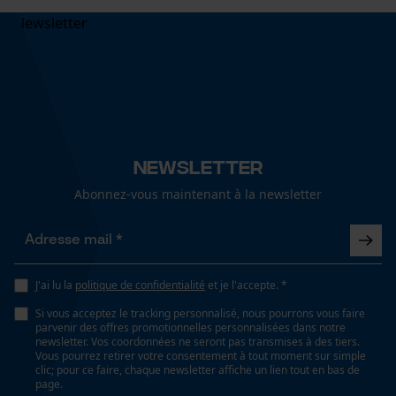
Cookies statistiques
Econda Analytics
Newsletter
Mouseflow Web Analytics Tool
Abonnez-vous maintenant à la newsletter
Fact-Finder Tracking
J'ai lu la
politique de confidentialité
et je l'accepte. *
Cookies de performance et de
fonctionnalité
Si vous acceptez le tracking personnalisé, nous pourrons vous faire
parvenir des offres promotionnelles personnalisées dans notre
newsletter. Vos coordonnées ne seront pas transmises à des tiers.
Vous pourrez retirer votre consentement à tout moment sur simple
clic; pour ce faire, chaque newsletter affiche un lien tout en bas de
page.