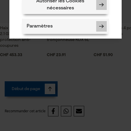
Autoriser les Cookies
nécessaires
Paramètres
Haix Protector Forest
Huile adhérente pour
Sécateur Felco 4 p
2.1 GTX brodequins de
chaîne de
grandes mains
protection anti-
tronçonneuse KOX 5L
coupures
CHF 453.33
CHF 23.91
CHF 51.90
Cookies nécessaires
Début de page
Vérifier linstallation de cookies
ID de session
Recommander cet article
Sauvegarder les préférences
pour traitement des données
Econda Tag Manager