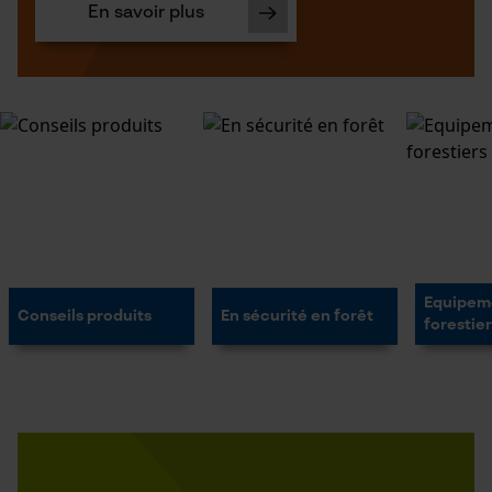
En savoir plus
Equipem
Conseils produits
En sécurité en forêt
forestie