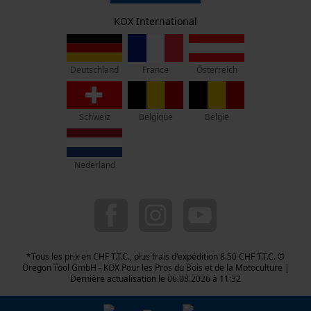
KOX - Pour les Pros du Bois et de la Motoculture
Event Tracking
Retrait
Siège social:
KOX International
Vie privéé
Survicate
Lise-Meitner-Str. 4
70736 Fellbach
Pas de magasin !
France
Österreich
Deutschland
Adresse de retour:
Beim Erlenwäldchen 14/2
Schweiz
Belgique
België
71522 Backnang
Allemagne
Nederland
Service clients :
Lundi-Vendredi : 09:00 - 17:00 h
044 283 6116
info-ch@kox.eu
*Tous les prix en CHF T.T.C., plus frais d'expédition 8.50 CHF T.T.C. ©
Oregon Tool GmbH - KOX Pour les Pros du Bois et de la Motoculture |
Dernière actualisation le 06.08.2026 à 11:32