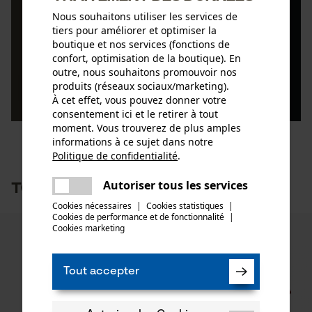
Nous souhaitons utiliser les services de
Découvrez des articles passionnants sur l’abattage
tiers pour améliorer et optimiser la
mécanisé dans notre conseiller.
boutique et nos services (fonctions de
confort, optimisation de la boutique). En
outre, nous souhaitons promouvoir nos
En savoir plus
produits (réseaux sociaux/marketing).
À cet effet, vous pouvez donner votre
consentement ici et le retirer à tout
moment. Vous trouverez de plus amples
informations à ce sujet dans notre
Politique de confidentialité
.
partager
Une erreur s'est produite. Veuillez
TOP PRODUITS
Autoriser tous les services
partager
essayer encore.
Cookies nécessaires
|
Cookies statistiques
|
Cookies de performance et de fonctionnalité
mail
|
Cookies marketing
Tout accepter