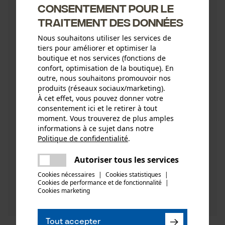
Consentement pour le
traitement des données
Nous souhaitons utiliser les services de
tiers pour améliorer et optimiser la
boutique et nos services (fonctions de
La contribution environnementale du
confort, optimisation de la boutique). En
bois : Conseils, avantages et effets du
outre, nous souhaitons promouvoir nos
bois comme combustible, matériau de
produits (réseaux sociaux/marketing).
construction etc
À cet effet, vous pouvez donner votre
consentement ici et le retirer à tout
Date de sortie:
21.05.2019 00:00
moment. Vous trouverez de plus amples
Partout dans le monde, la demande d'énergie
informations à ce sujet dans notre
Politique de confidentialité
.
continue d'augmenter et, simultanément, les
partager
combustibles fossiles se font de plus en plus
Une erreur s'est produite. Veuillez
Autoriser tous les services
rares. Ainsi, le bois, mat ...
partager
essayer encore.
Cookies nécessaires
|
Cookies statistiques
|
Cookies de performance et de fonctionnalité
mail
|
Cookies marketing
Découvrez maintenant
Tout accepter