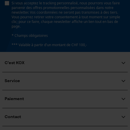
pour traitement des données
Si vous acceptez le tracking personnalisé, nous pourrons vous faire
parvenir des offres promotionnelles personnalisées dans notre
Econda Tag Manager
newsletter. Vos coordonnées ne seront pas transmises à des tiers.
Vous pourrez retirer votre consentement à tout moment sur simple
clic; pour ce faire, chaque newsletter affiche un lien tout en bas de
page.
Cookies statistiques
* Champs obligatoires
*** Valable à partir d'un montant de CHF 100,-
C'est KOX
Econda Analytics
Qui sommes-nous?
Mouseflow Web Analytics Tool
Engagement social
Service
Fact-Finder Tracking
Guide pratique
Questions fréquemment posées
KOX Harvester
Traitement des retours
Inscription à la newsletter
Paiement
Rappel de produits
Cookies de performance et de
fonctionnalité
Contact
Formulaire de contact