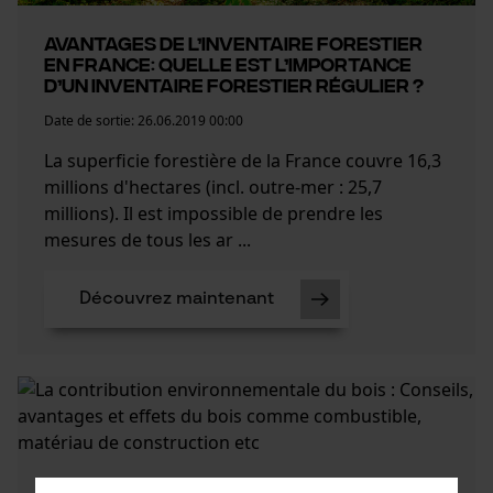
Avantages de l’inventaire forestier
en France: Quelle est l’importance
d’un inventaire forestier régulier ?
Date de sortie:
26.06.2019 00:00
La superficie forestière de la France couvre 16,3
millions d'hectares (incl. outre-mer : 25,7
millions). Il est impossible de prendre les
mesures de tous les ar ...
Découvrez maintenant