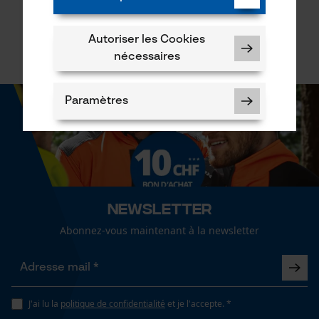
Début de page
Autoriser les Cookies
nécessaires
Paramètres
Cookies nécessaires
Newsletter
Abonnez-vous maintenant à la newsletter
Vérifier linstallation de cookies
ID de session
J'ai lu la
politique de confidentialité
et je l'accepte. *
Sauvegarder les préférences