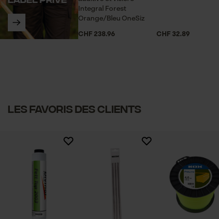
Integral Forest
Orange/Bleu OneSiz
Cookies statistiques
CHF 238.96
CHF 32.89
Econda Analytics
Mouseflow Web Analytics Tool
Les favoris des clients
Fact-Finder Tracking
Cookies de performance et de
fonctionnalité
Loop54 Personalization