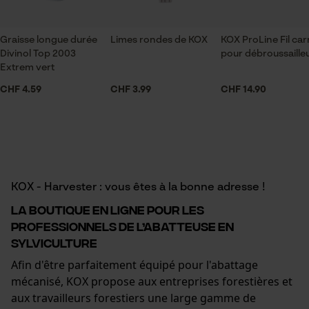
Page d'accueil personnalisée
Graisse longue durée
Limes rondes de KOX
KOX ProLine Fil car
Panier sauvegardé
Divinol Top 2003
pour débroussaille
Salutation personnelle
Extrem vert
Géo-IP et détection des
CHF 4.59
CHF 3.99
CHF 14.90
utilisateurs
Vidéos YouTube
Google Maps
Prise de contact par chat
KOX - Harvester : vous êtes à la bonne adresse !
La boutique en ligne pour les
Cookies marketing
professionnels de l’abatteuse en
sylviculture
Afin d'être parfaitement équipé pour l'abattage
mécanisé, KOX propose aux entreprises forestières et
Google Global Site Tag
aux travailleurs forestiers une large gamme de
Microsoft Advertising Universal