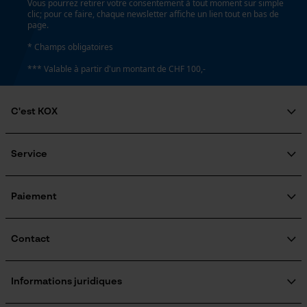
Vous pourrez retirer votre consentement à tout moment sur simple
clic; pour ce faire, chaque newsletter affiche un lien tout en bas de
page.
* Champs obligatoires
*** Valable à partir d'un montant de CHF 100,-
C'est KOX
Qui sommes-nous?
Engagement social
Service
Guide pratique
Questions fréquemment posées
KOX Harvester
Traitement des retours
Inscription à la newsletter
Paiement
Rappel de produits
Contact
Formulaire de contact
Formulaire de commande
Informations juridiques
Newsletter