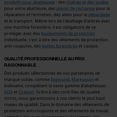
Event Tracking
produits pour abatteuses
: des
chaînes et des guides
pour votre abatteuse, des
pièces de rechange
pour la
Survicate
réparation et l'entretien, des aides pour le
débardage
et le transport. Même lors de l'abattage d'arbres avec
une machine forestière, il est obligatoire de se
protéger avec des
équipements de protection
individuelle, c'est à dire des vêtements de protection
anti-coupures, des
bottes forestières
et casque.
Qualité professionnelle au prix
raisonnable
Des produits sélectionnés de nos partenaires de
marque solide, comme
Iggesund
,
Markusson
et
Indexator, complètent la vaste gamme d'abatteuses
KOX
et
Oregon
. Grâce à des contrôles de qualité
stricts, nous garantissons à nos clients le plus haut
niveau de qualité. Dans le domaine des vêtements de
protection anti-coupures et des vêtements de travail,
notre boutique en ligne propose également une