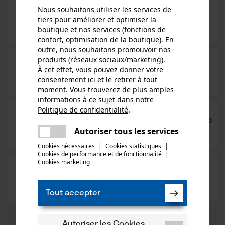
Nous souhaitons utiliser les services de
tiers pour améliorer et optimiser la
boutique et nos services (fonctions de
confort, optimisation de la boutique). En
outre, nous souhaitons promouvoir nos
produits (réseaux sociaux/marketing).
À cet effet, vous pouvez donner votre
consentement ici et le retirer à tout
moment. Vous trouverez de plus amples
informations à ce sujet dans notre
Politique de confidentialité
.
partager
Une erreur s'est produite. Veuillez
Autoriser tous les services
partager
essayer encore.
Cookies nécessaires
|
Cookies statistiques
|
Cookies de performance et de fonctionnalité
mail
|
Cookies marketing
Tout accepter
Autoriser les Cookies