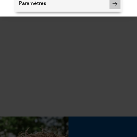
Paramètres
Cookies nécessaires
Vérifier linstallation de cookies
ID de session
Sauvegarder les préférences pour
traitement des données
Econda Tag Manager
Cookies statistiques