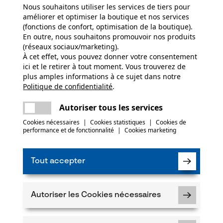
Nous souhaitons utiliser les services de tiers pour
améliorer et optimiser la boutique et nos services
(fonctions de confort, optimisation de la boutique).
En outre, nous souhaitons promouvoir nos produits
(réseaux sociaux/marketing).
À cet effet, vous pouvez donner votre consentement
ici et le retirer à tout moment. Vous trouverez de
plus amples informations à ce sujet dans notre
Politique de confidentialité
partager
.
Une erreur s'est produite. Veuillez essayer
encore.
mail
Autoriser tous les services
Cookies nécessaires
|
Cookies statistiques
|
Cookies de
performance et de fonctionnalité
|
Cookies marketing
Tout accepter
Autoriser les Cookies nécessaires