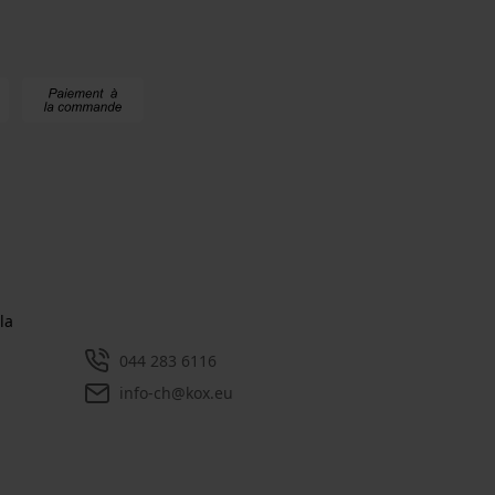
la
044 283 6116
info-ch@kox.eu