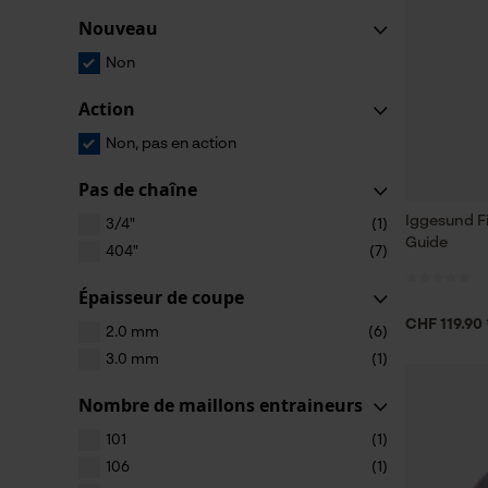
Nouveau
Non
Action
Non, pas en action
Pas de chaîne
Iggesund F
3/4"
(1)
Guide
404"
(7)
Épaisseur de coupe
CHF 119.90 
2.0 mm
(6)
3.0 mm
(1)
Nombre de maillons entraineurs
101
(1)
106
(1)