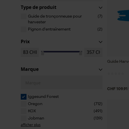
Type de produit
Guide de tronçonneuse pour
(7)
harvester
Pignon d'entraînement
(2)
Prix
Guide Harv
Marque
Marque
CHF 109.91 
Iggesund Forest
Oregon
(712)
KOX
(491)
Jobman
(139)
afficher plus