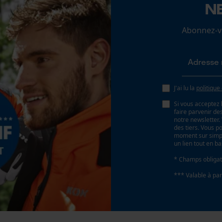
N
Abonnez-vo
Econda Analytics
Mouseflow Web Analytics Tool
Fact-Finder Tracking
J'ai lu la
politique
Si vous acceptez 
faire parvenir d
Cookies de performance et de
notre newsletter
fonctionnalité
des tiers. Vous p
moment sur simple
un lien tout en b
* Champs obligat
Loop54 Personalization
*** Valable à par
Page d'accueil personnalisée
Panier sauvegardé
Salutation personnelle