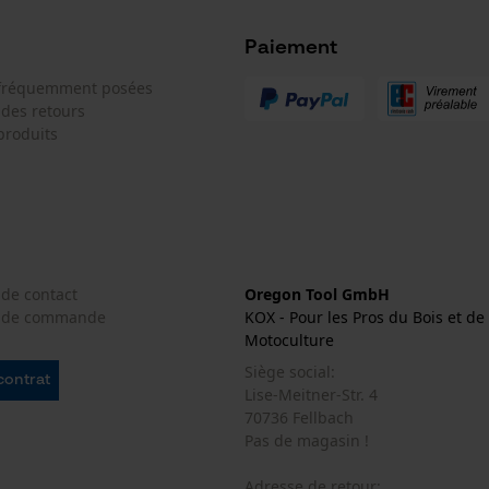
Géo-IP et détection des utilisateurs
Paiement
Vidéos YouTube
 fréquemment posées
Google Maps
 des retours
Prise de contact par chat
produits
Cookies marketing
 de contact
Oregon Tool GmbH
e de commande
KOX - Pour les Pros du Bois et de 
Google Global Site Tag
Motoculture
Microsoft Advertising Universal Event
Tracking
Siège social:
 contrat
Lise-Meitner-Str. 4
Survicate
70736 Fellbach
Pas de magasin !
Adresse de retour: