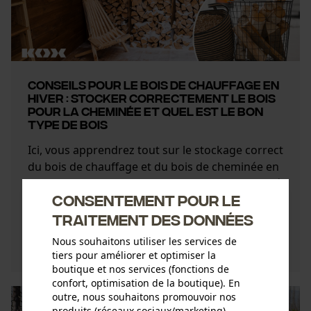
Conseils pour le bois de chauffage en
hiver : Stocker correctement le bois
pour la cheminée et quel est le bon
type de bois
Ici, vous apprendrez tout sur le stockage correct
du bois de chauffage et du bois de cheminée en
hiver, quels types de bois sont les meilleurs et où
Consentement pour le
il vaut mie ...
traitement des données
Découvrez maintenant
Nous souhaitons utiliser les services de
tiers pour améliorer et optimiser la
boutique et nos services (fonctions de
confort, optimisation de la boutique). En
outre, nous souhaitons promouvoir nos
produits (réseaux sociaux/marketing).