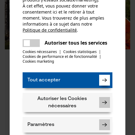
À cet effet, vous pouvez donner votre
consentement ici et le retirer à tout
moment. Vous trouverez de plus amples
informations à ce sujet dans notre
Politique de confidentialité
.
partager
Une erreur s'est produite. Veuillez
Autoriser tous les services
partager
essayer encore.
Cookies nécessaires
|
Cookies statistiques
|
Cookies de performance et de fonctionnalité
mail
|
5 faits relatifs au dépérissement des
Cookies marketing
forêts 2.0 en Europe – et que
pouvons-nous faire à ce sujet ?
Tout accepter
Les forêts européennes n’ont jamais été aussi
mal en point. Vous découvrirez ici les faits les
plus importants concernant le dépérissement
Autoriser les Cookies
des forêts et c ...
nécessaires
Découvrez maintenant
Paramètres