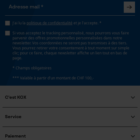
utilisateurs
Vidéos YouTube
J'ai lu la
politique de confidentialité
et je l'accepte. *
Google Maps
Si vous acceptez le tracking personnalisé, nous pourrons vous faire
Prise de contact par chat
parvenir des offres promotionnelles personnalisées dans notre
newsletter. Vos coordonnées ne seront pas transmises à des tiers.
Vous pourrez retirer votre consentement à tout moment sur simple
clic; pour ce faire, chaque newsletter affiche un lien tout en bas de
page.
Cookies marketing
* Champs obligatoires
*** Valable à partir d'un montant de CHF 100,-
Google Global Site Tag
C'est KOX
Microsoft Advertising Universal
Event Tracking
Qui sommes-nous?
Survicate
Engagement social
Service
Guide pratique
Questions fréquemment posées
KOX Harvester
Traitement des retours
Inscription à la newsletter
Paiement