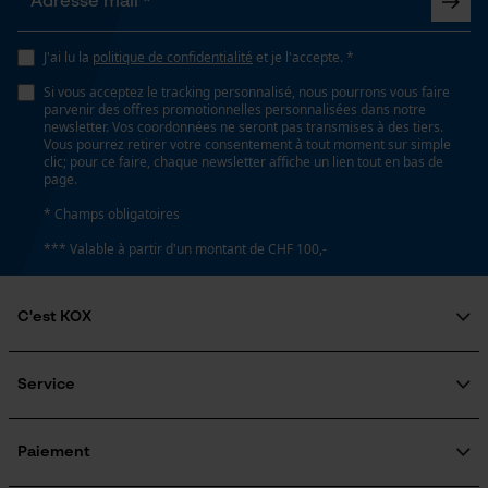
J'ai lu la
politique de confidentialité
et je l'accepte. *
Google Global Site Tag
Microsoft Advertising Universal
Si vous acceptez le tracking personnalisé, nous pourrons vous faire
Event Tracking
parvenir des offres promotionnelles personnalisées dans notre
newsletter. Vos coordonnées ne seront pas transmises à des tiers.
Survicate
Vous pourrez retirer votre consentement à tout moment sur simple
clic; pour ce faire, chaque newsletter affiche un lien tout en bas de
page.
* Champs obligatoires
*** Valable à partir d'un montant de CHF 100,-
C'est KOX
Qui sommes-nous?
Engagement social
Service
Guide pratique
Questions fréquemment posées
KOX Harvester
Traitement des retours
Inscription à la newsletter
Paiement
Rappel de produits