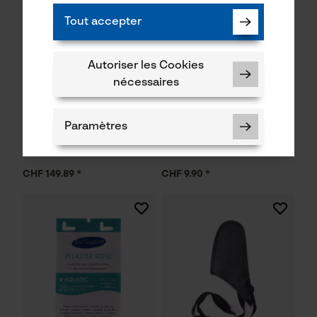
Tout accepter
Autoriser les Cookies
nécessaires
Trousse de secours/trousse
Pansement élastique rapide
de premiers soins
ACTIOMEDIC couleur peau
ACTIOMEDIC Multi
Paramètres
CHF 149.89 *
CHF 9.90 *
Cookies nécessaires
Vérifier linstallation de cookies