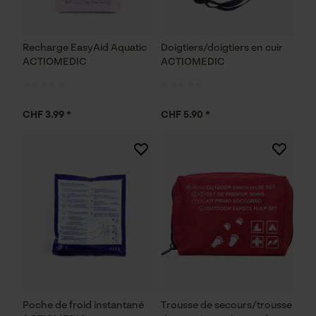
ID de session
Sauvegarder les préférences
pour traitement des données
Recharge EasyAid Aquatic
Doigtiers/doigtiers en cuir
Econda Tag Manager
ACTIOMEDIC
ACTIOMEDIC
Cookies statistiques
CHF 3.99 *
CHF 5.90 *
Econda Analytics
Mouseflow Web Analytics Tool
Fact-Finder Tracking
Cookies de performance et de
Poche de froid instantané
Trousse de secours/trousse
fonctionnalité