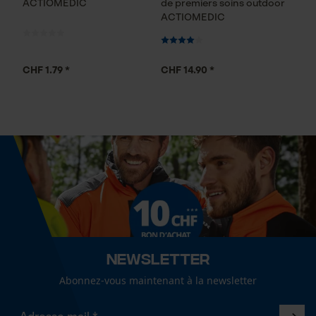
ACTIOMEDIC
de premiers soins outdoor
ACTIOMEDIC
Loop54 Personalization
CHF 1.79 *
CHF 14.90 *
Page d'accueil personnalisée
Panier sauvegardé
Salutation personnelle
Géo-IP et détection des
utilisateurs
Vidéos YouTube
Google Maps
Prise de contact par chat
Newsletter
Abonnez-vous maintenant à la newsletter
Cookies marketing