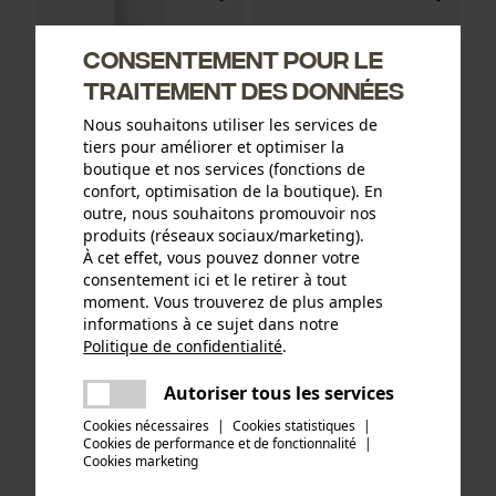
Consentement pour le
traitement des données
Nous souhaitons utiliser les services de
tiers pour améliorer et optimiser la
boutique et nos services (fonctions de
confort, optimisation de la boutique). En
outre, nous souhaitons promouvoir nos
produits (réseaux sociaux/marketing).
Spray cicatrisant et spray
Distributeur de pansements
À cet effet, vous pouvez donner votre
oculaire ACTIOMEDIC
ACTIOMEDIC EasyAid
consentement ici et le retirer à tout
moment. Vous trouverez de plus amples
informations à ce sujet dans notre
CHF 9.90 *
CHF 26.90 *
Politique de confidentialité
.
partager
Une erreur s'est produite. Veuillez
Autoriser tous les services
partager
essayer encore.
Cookies nécessaires
|
Cookies statistiques
|
Cookies de performance et de fonctionnalité
mail
|
Cookies marketing