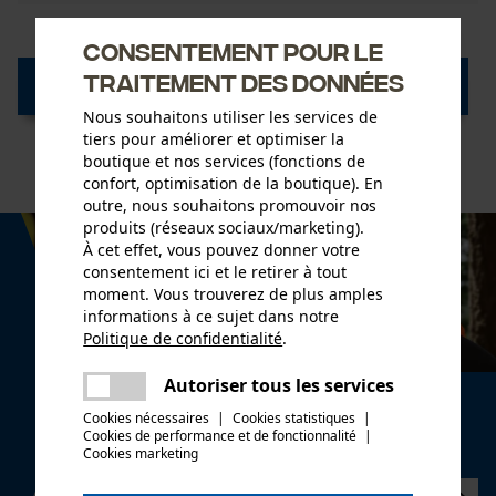
Consentement pour le
traitement des données
vers les informations sur les retours
Nous souhaitons utiliser les services de
tiers pour améliorer et optimiser la
boutique et nos services (fonctions de
confort, optimisation de la boutique). En
outre, nous souhaitons promouvoir nos
produits (réseaux sociaux/marketing).
À cet effet, vous pouvez donner votre
consentement ici et le retirer à tout
moment. Vous trouverez de plus amples
informations à ce sujet dans notre
Politique de confidentialité
.
partager
Une erreur s'est produite. Veuillez
Autoriser tous les services
partager
Newsletter
essayer encore.
Cookies nécessaires
|
Cookies statistiques
|
Cookies de performance et de fonctionnalité
mail
|
Abonnez-vous maintenant à la newsletter
Cookies marketing