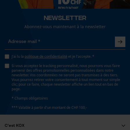
fonctionnalité
Résistant aux intempéries
Newsletter
Abonnez-vous maintenant à la newsletter
Fonction de hachage
Loop54 Personalization
Non
Page d'accueil personnalisée
Panier sauvegardé
Inverseur de phase
J'ai lu la
politique de confidentialité
et je l'accepte. *
Salutation personnelle
Non
Si vous acceptez le tracking personnalisé, nous pourrons vous faire
Géo-IP et détection des
parvenir des offres promotionnelles personnalisées dans notre
utilisateurs
newsletter. Vos coordonnées ne seront pas transmises à des tiers.
Vous pourrez retirer votre consentement à tout moment sur simple
Vidéos YouTube
Coupe en biais
clic; pour ce faire, chaque newsletter affiche un lien tout en bas de
Non
page.
Google Maps
* Champs obligatoires
Prise de contact par chat
*** Valable à partir d'un montant de CHF 100,-
Tension de chaîne sans outil
Non
Cookies marketing
C'est KOX