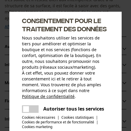
structure de sa surface, il est facile à saisir avec des gants,
même par temps pluvieux. La position de la craie est
ajustable en continu sans ...
Consentement pour le
Afficher plus
traitement des données
Nous souhaitons utiliser les services de
tiers pour améliorer et optimiser la
Avantages du produit
boutique et nos services (fonctions de
confort, optimisation de la boutique). En
Porte-craie adapté à toutes les craies courantes de 12 mm
outre, nous souhaitons promouvoir nos
Informations sur le produit
produits (réseaux sociaux/marketing).
/ 6 pans
À cet effet, vous pouvez donner votre
Enrouleur avec corde Dyneema très résistante et flexible
consentement ici et le retirer à tout
La suspension de l'enrouleur est montée sur roulement à
Matériau & entretien
moment. Vous trouverez de plus amples
Détails du produit
informations à ce sujet dans notre
billes pour une plus grande durabilité
Politique de confidentialité
.
Type dactivité
partager
Fiches techniques
Matériau
Conserver, Transporter
Une erreur s'est produite. Veuillez
Autoriser tous les services
partager
Fiche technique du fabricant (PDF)
essayer encore.
Cookies nécessaires
|
Cookies statistiques
|
Matériau principal
Informations fabricant
Cookies de performance et de fonctionnalité
mail
|
Aluminium
Groupe dâge
Cookies marketing