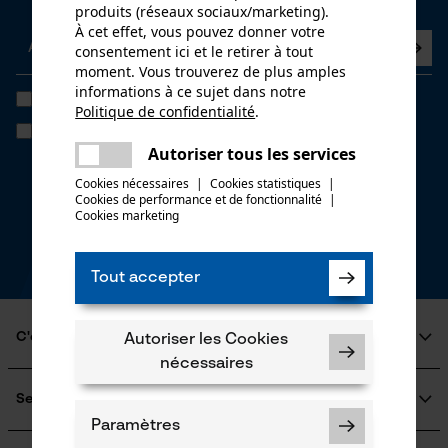
produits (réseaux sociaux/marketing).
À cet effet, vous pouvez donner votre
consentement ici et le retirer à tout
moment. Vous trouverez de plus amples
informations à ce sujet dans notre
J'ai lu la
politique de confidentialité
et je l'accepte. *
Politique de confidentialité
.
partager
Si vous acceptez le tracking personnalisé, nous pourrons vous faire
Une erreur s'est produite. Veuillez
parvenir des offres promotionnelles personnalisées dans notre
Autoriser tous les services
partager
newsletter. Vos coordonnées ne seront pas transmises à des tiers.
essayer encore.
Vous pourrez retirer votre consentement à tout moment sur simple
Cookies nécessaires
|
Cookies statistiques
|
clic; pour ce faire, chaque newsletter affiche un lien tout en bas de
Cookies de performance et de fonctionnalité
mail
|
page.
Cookies marketing
* Champs obligatoires
*** Valable à partir d'un montant de CHF 100,-
Tout accepter
C'est KOX
Autoriser les Cookies
nécessaires
Qui sommes-nous?
Engagement social
Service
Guide pratique
Paramètres
Questions fréquemment posées
KOX Harvester