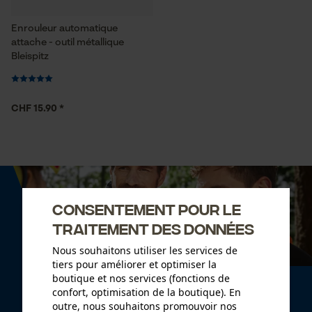
Enrouleur automatique
attache - outil métallique
Bleispitz
CHF 15.90 *
Consentement pour le
traitement des données
Nous souhaitons utiliser les services de
tiers pour améliorer et optimiser la
boutique et nos services (fonctions de
Newsletter
confort, optimisation de la boutique). En
outre, nous souhaitons promouvoir nos
Abonnez-vous maintenant à la newsletter