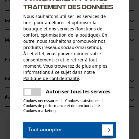
traitement des données
Nous souhaitons utiliser les services de
Informations sur le produit
tiers pour améliorer et optimiser la
boutique et nos services (fonctions de
confort, optimisation de la boutique). En
Matériau & entretien
outre, nous souhaitons promouvoir nos
Détails du produit
produits (réseaux sociaux/marketing).
À cet effet, vous pouvez donner votre
Type dactivité
consentement ici et le retirer à tout
Fiches techniques
Matériau
Fixer, Transporter
moment. Vous trouverez de plus amples
informations à ce sujet dans notre
Fiche de données de sécurité du produit (PDF)
Matériau principal
Politique de confidentialité
.
Informations fabricant
partager
Métal
Groupe dâge
Une erreur s'est produite. Veuillez
Autoriser tous les services
Bleispitz GmbH
adulte
partager
essayer encore.
Évaluations
(1)
Grünwalder Weg 32d
Cookies nécessaires
|
Cookies statistiques
|
Cookies de performance et de fonctionnalité
mail
|
Composition du matériau
82041 Oberhaching, Allemagne
Cookies marketing
Boîtier métallique, câble en acier
E-mail: info@bleispitz.de
Nombre de pièces
5.0
Des questions ?
(1)
1 pcs
Site web: -
Recommander ce produit
Nos experts sont à votre disposition !
Tél.: + 49 0893 57 57 38 0
Tout accepter
Poser une