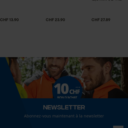
Econda Tag Manager
Contenu de la livraison
1x enrouleur d'outils
CHF 13.90
CHF 23.90
CHF 27.89
Cookies statistiques
Spécifications techniques
Lubrification automatique de la chaîne
Non
Econda Analytics
Mouseflow Web Analytics Tool
Fonction de hachage
Fact-Finder Tracking
Non
Cookies de performance et de
Inverseur de phase
Newsletter
fonctionnalité
Non
Abonnez-vous maintenant à la newsletter