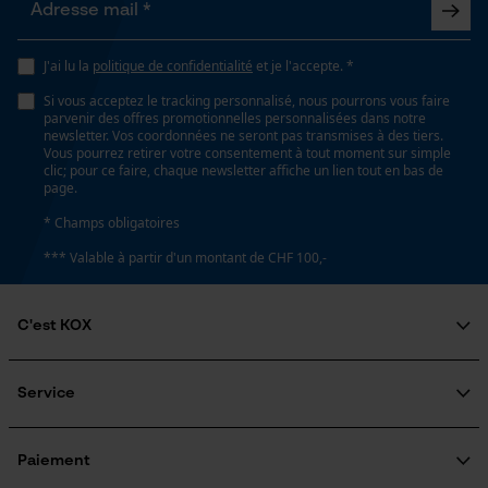
Coupe en biais
Loop54 Personalization
Non
J'ai lu la
politique de confidentialité
et je l'accepte. *
Page d'accueil personnalisée
Si vous acceptez le tracking personnalisé, nous pourrons vous faire
Panier sauvegardé
Côté
parvenir des offres promotionnelles personnalisées dans notre
variable
newsletter. Vos coordonnées ne seront pas transmises à des tiers.
Salutation personnelle
Vous pourrez retirer votre consentement à tout moment sur simple
Géo-IP et détection des
clic; pour ce faire, chaque newsletter affiche un lien tout en bas de
utilisateurs
page.
Tension de chaîne sans outil
Vidéos YouTube
* Champs obligatoires
Non
Google Maps
*** Valable à partir d'un montant de CHF 100,-
Prise de contact par chat
Remplacement de chaîne sans outil
C'est KOX
Non
Qui sommes-nous?
Cookies marketing
Engagement social
Service
Guide pratique
Énergie & performance
Questions fréquemment posées
KOX Harvester
Traitement des retours
Inscription à la newsletter
Paiement
Indicateur de capacité de la batterie
Rappel de produits
Google Global Site Tag