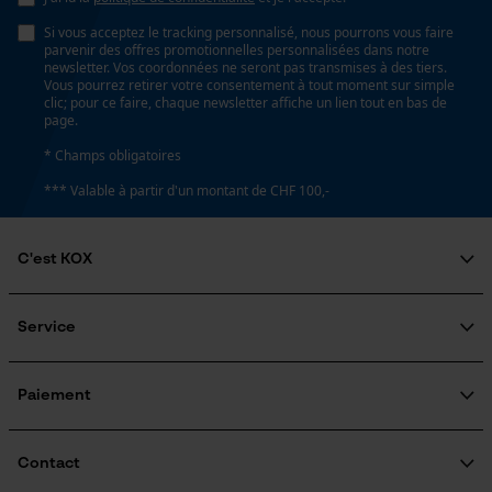
Si vous acceptez le tracking personnalisé, nous pourrons vous faire
Page d'accueil personnalisée
parvenir des offres promotionnelles personnalisées dans notre
Lubrification automatique de la chaîne
newsletter. Vos coordonnées ne seront pas transmises à des tiers.
Panier sauvegardé
Non
Vous pourrez retirer votre consentement à tout moment sur simple
clic; pour ce faire, chaque newsletter affiche un lien tout en bas de
Salutation personnelle
page.
Géo-IP et détection des
utilisateurs
Fonction de hachage
* Champs obligatoires
Non
Vidéos YouTube
*** Valable à partir d'un montant de CHF 100,-
Google Maps
Prise de contact par chat
Inverseur de phase
C'est KOX
Non
Qui sommes-nous?
Engagement social
Service
Cookies marketing
Guide pratique
Coupe en biais
Questions fréquemment posées
KOX Harvester
Non
Traitement des retours
Inscription à la newsletter
Paiement
Rappel de produits
Google Global Site Tag
Tension de chaîne sans outil
Contact
Microsoft Advertising Universal
Non