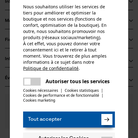
Informations sur le produit
Nous souhaitons utiliser les services de
tiers pour améliorer et optimiser la
boutique et nos services (fonctions de
Matériau & entretien
confort, optimisation de la boutique). En
Détails du produit
outre, nous souhaitons promouvoir nos
produits (réseaux sociaux/marketing).
Type dactivité
Fiches techniques
À cet effet, vous pouvez donner votre
Matériau
Entretien
consentement ici et le retirer à tout
Fiche de données de sécurité du produit (PDF)
moment. Vous trouverez de plus amples
Matériau principal
Informations fabricant
informations à ce sujet dans notre
Bois
Groupe dâge
Politique de confidentialité
.
partager
Leonhard Müller + Söhne GmbH
adulte
Évaluations
Une erreur s'est produite. Veuillez
(2)
Zellach 4
Autoriser tous les services
partager
Matériau du manche
essayer encore.
9413 St. Gertraud, Autriche
Cookies nécessaires
|
Cookies statistiques
|
Bois
E-mail: office@mueller-hammerwerk.at
Cookies de performance et de fonctionnalité
mail
|
Nombre de pièces
Cookies marketing
5.0
Des questions ?
(2)
1 pcs
Site web: -
Recommander ce produit
Nos experts sont à votre disposition !
Tél.: + 43 4352 71 13 1
Poser une
Composition du matériau
Tout accepter
Filtrer par nombre détoiles
question
Frêne
Poids de larticle
Si vous avez des questions ou des problèmes avec le
250.0 g
produit ou si vous constatez des défauts, n'hésitez