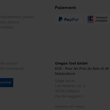
Paiement
 fréquemment posées
Econda Analytics
 des retours
produits
Mouseflow Web Analytics Tool
Fact-Finder Tracking
Cookies de performance et de
fonctionnalité
 de contact
Oregon Tool GmbH
e de commande
KOX - Pour les Pros du Bois et de 
Motoculture
Siège social:
Loop54 Personalization
 contrat
Lise-Meitner-Str. 4
Page d'accueil personnalisée
70736 Fellbach
Pas de magasin !
Panier sauvegardé
Salutation personnelle
Adresse de retour: