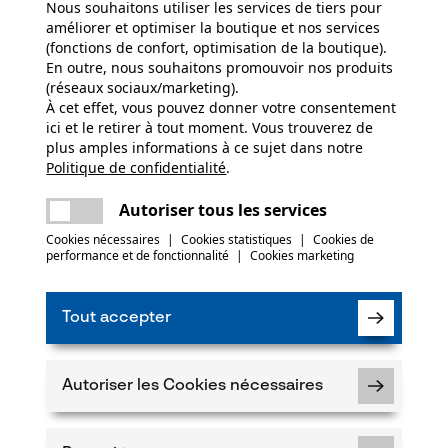
Nous souhaitons utiliser les services de tiers pour
améliorer et optimiser la boutique et nos services
(fonctions de confort, optimisation de la boutique).
En outre, nous souhaitons promouvoir nos produits
(réseaux sociaux/marketing).
À cet effet, vous pouvez donner votre consentement
ici et le retirer à tout moment. Vous trouverez de
plus amples informations à ce sujet dans notre
Politique de confidentialité
partager
.
Une erreur s'est produite. Veuillez essayer
 rechange Müller 70 cm pour
encore.
mail
Autoriser tous les services
lle Feldbacher en frêne/carré
Cookies nécessaires
|
Cookies statistiques
|
Cookies de
performance et de fonctionnalité
|
Cookies marketing
*
Tout accepter
Autoriser les Cookies nécessaires