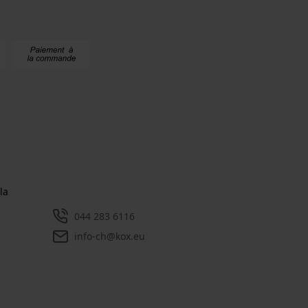
la
044 283 6116
info-ch@kox.eu