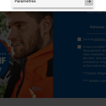
N
Paramètres
Abonnez-vo
Cookies nécessaires
J'ai lu la
politique
Si vous acceptez 
faire parvenir d
Vérifier linstallation de cookies
notre newsletter
des tiers. Vous p
ID de session
moment sur simple
un lien tout en b
Sauvegarder les préférences pour
traitement des données
* Champs obligat
Econda Tag Manager
*** Valable à par
Cookies statistiques