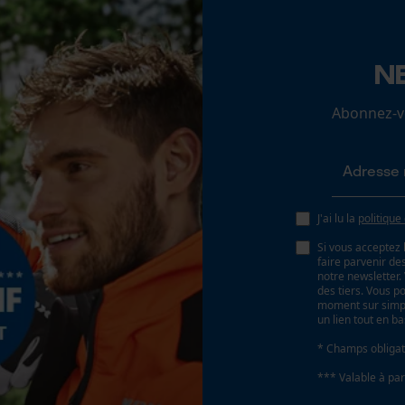
Loop54 Personalization
N
Propriété
Page d'accueil personnalisée
Combinable, Confortable, Réchauffant,
Abonnez-vo
Panier sauvegardé
Hydrophobe, Résistant au vent
Salutation personnelle
Géo-IP et détection des utilisateurs
Inverseur de phase
Non
Vidéos YouTube
J'ai lu la
politique
Google Maps
Si vous acceptez 
Prise de contact par chat
faire parvenir d
Tension de chaîne sans outil
notre newsletter
Non
des tiers. Vous p
moment sur simple
un lien tout en b
Cookies marketing
* Champs obligat
*** Valable à par