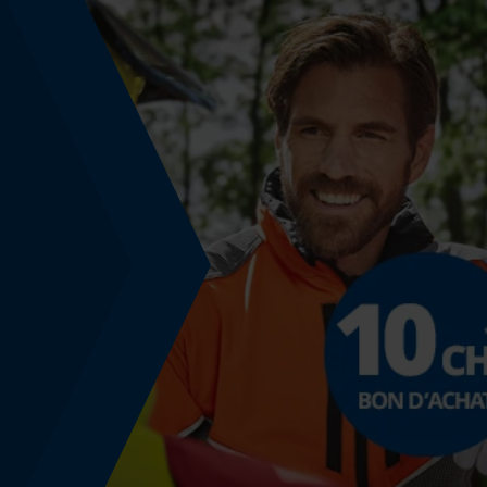
Spécifications techniques
Lubrification automatique de la chaîne
Non
Fonction de hachage
Non
Coupe en biais
Non
Remplacement de chaîne sans outil
Non