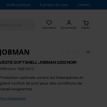
Guide pratique
À propos de nous
Contact
Liste mémo
Se connecter
Panier
JOBMAN
(0)
Veste softshell Jobman 1201 noir
Référence: XXJB1201S
Protection optimale contre les intempéries et
grand confort de port pour des conditions de
travail exigeantes
Plus d'avantages