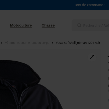
Bon de commande
r
Motoculture
Chasse
Vêtements pour le haut du corps
Veste softshell Jobman 1201 noir