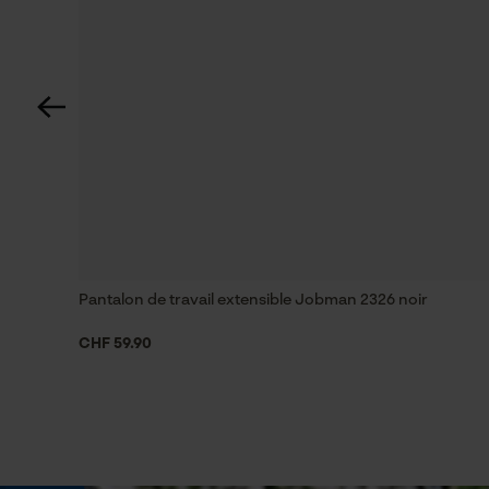
Optique/motif
couleur unie
Type de poche
poches de vestes, poches à fermeture éclair,
poche poitrine, poche Napoléon, poches
latérales, poches avant, poches frontales
Résistance à leau
hydrofuge
Pantalon de travail extensible Jobman 2326 noir
CHF 59.90
Dimensions et taille
Longueur du haut
normale