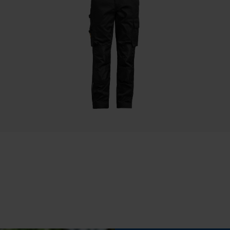
Ajustement
Sauvegarder les préférences pour
Active Fit
traitement des données
Econda Tag Manager
Confort
doux, décontracté
Cookies statistiques
Conditions météorologiques
Econda Analytics
nuageux et frais, venteux
Mouseflow Web Analytics Tool
Fact-Finder Tracking
Cookies de performance et de
fonctionnalité