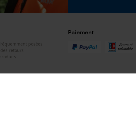
Google Global Site Tag
Microsoft Advertising Universal Event
Tracking
Batterie incluse
Survicate
Batterie/piles non incluses
Paiement
 fréquemment posées
 des retours
produits
 de contact
Oregon Tool GmbH
e de commande
KOX - Pour les Pros du Bois et de 
Motoculture
Siège social:
 contrat
Lise-Meitner-Str. 4
70736 Fellbach