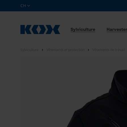
CH
Sylviculture
Harveste
Sylviculture
Vêtements et protection
Vêtements de travail