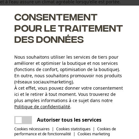
 l'eau assure un climat agréable lorsqu'elle est portée.
Consentement
pour le traitement
des données
Nous souhaitons utiliser les services de tiers pour
améliorer et optimiser la boutique et nos services
oins de fatigue
(fonctions de confort, optimisation de la boutique).
En outre, nous souhaitons promouvoir nos produits
(réseaux sociaux/marketing).
À cet effet, vous pouvez donner votre consentement
ici et le retirer à tout moment. Vous trouverez de
Type dactivité
plus amples informations à ce sujet dans notre
Pêcher, Travailler, Randonnée, Camper, Chasser
Politique de confidentialité
partager
.
Une erreur s'est produite. Veuillez essayer
encore.
mail
Autoriser tous les services
Type de matériau de la doublure intérieure
doublure en polaire
Nombre de pièces
Cookies nécessaires
|
Cookies statistiques
|
Cookies de
performance et de fonctionnalité
|
Cookies marketing
1 pcs