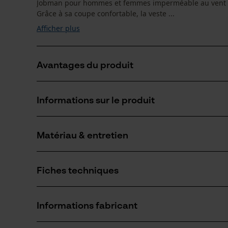
Jobman pour hommes et femmes imperméable au vent et à
Grâce à sa coupe confortable, la veste ...
Afficher plus
Avantages du produit
Veste Jobman Softshell coupe-vent
Informations sur le produit
Matière flexible avec 4% d'élasthanne : pour vous, m
Doublure chaude et douce en fibre polaire
Matériau & entretien
Détails du produit
Type de manche
Fiches techniques
manches longues
Matériau
Fiche de données de sécurité du produit (PDF)
Type de matériau
Informations fabricant
Mélange de polyester
Groupe dâge
adulte