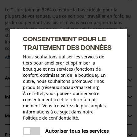
Le T-shirt Jobman 5264 constitue la base idéale pour la
plupart de vos tenues. Que ce soit pour travailler en forêt, au
jardin ou pendant vos loisirs, il vous accompagnera dans
votre prochaine aventure. Quel que soit le programme, le T-
shirt Jobman fera l’affaire en alliant confort et style. Il offre la
Consentement pour le
liberté de mouvement dont vous avez besoin en plus d'un
traitement des données
confort de port optimal. Avec ...
Nous souhaitons utiliser les services de
Afficher plus
tiers pour améliorer et optimiser la
boutique et nos services (fonctions de
confort, optimisation de la boutique). En
Avantages du produit
outre, nous souhaitons promouvoir nos
produits (réseaux sociaux/marketing).
T-shirt moderne en jersey de coton très agréable à porter
À cet effet, vous pouvez donner votre
Informations sur le produit
consentement ici et le retirer à tout
Coutures renforcées aux épaules
moment. Vous trouverez de plus amples
Double couture autour de l'encolure
informations à ce sujet dans notre
Matériau & entretien
Politique de confidentialité
.
Détails du produit
partager
Une erreur s'est produite. Veuillez
Autoriser tous les services
partager
Type de manche
Fiches techniques
essayer encore.