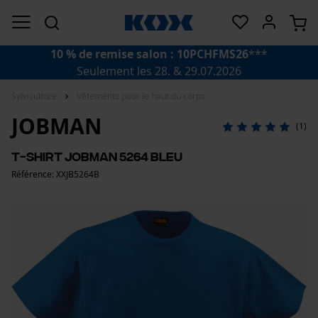
10 % de remise salon : 10PCHFMS26
***
Seulement les 28. & 29.07.2026
Sylviculture
Vêtements pour le haut du corps
JOBMAN
(1)
T-shirt Jobman 5264 bleu
Référence: XXJB5264B