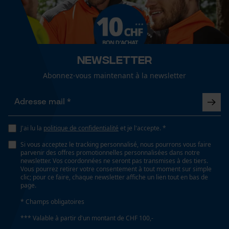
Cookies de performance et de
Optique/motif
fonctionnalité
couleur unie
Newsletter
Ajustement
Abonnez-vous maintenant à la newsletter
Straight Fit
Loop54 Personalization
Page d'accueil personnalisée
Panier sauvegardé
Type de poche
J'ai lu la
politique de confidentialité
et je l'accepte. *
sans poches
Salutation personnelle
Si vous acceptez le tracking personnalisé, nous pourrons vous faire
Géo-IP et détection des
parvenir des offres promotionnelles personnalisées dans notre
utilisateurs
newsletter. Vos coordonnées ne seront pas transmises à des tiers.
Confort
Vous pourrez retirer votre consentement à tout moment sur simple
Vidéos YouTube
confortable
clic; pour ce faire, chaque newsletter affiche un lien tout en bas de
page.
Google Maps
* Champs obligatoires
Prise de contact par chat
Résistance à leau
*** Valable à partir d'un montant de CHF 100,-
non résistant à l'eau