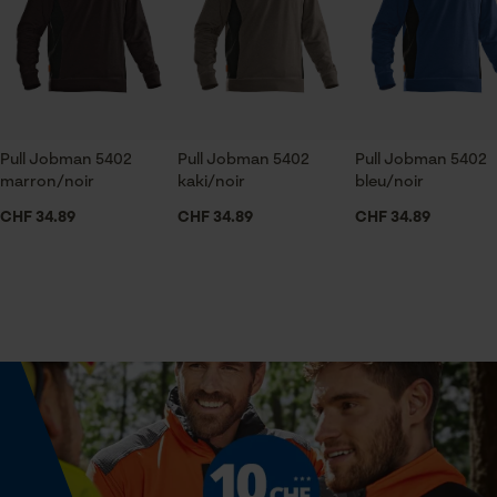
Vérifier linstallation de cookies
ID de session
Échancrure du col
col rond
Sauvegarder les préférences
pour traitement des données
Econda Tag Manager
Secteur
Pull Jobman 5402
Pull Jobman 5402
Pull Jobman 5402
En plein air, jardinage et aménagement paysager,
marron/noir
kaki/noir
bleu/noir
artisanat, agriculture
Cookies statistiques
CHF 34.89
CHF 34.89
CHF 34.89
Sexe
unisexe
Econda Analytics
Mouseflow Web Analytics Tool
Saison
Articles pour toute l'année
Fact-Finder Tracking
Optique/motif