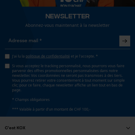
Cookies de performance et de
bicolore
fonctionnalité
Newsletter
Ajustement
Abonnez-vous maintenant à la newsletter
Relaxed Fit
Loop54 Personalization
Page d'accueil personnalisée
Type de poche
J'ai lu la
politique de confidentialité
et je l'accepte. *
Panier sauvegardé
sans poches
Si vous acceptez le tracking personnalisé, nous pourrons vous faire
Salutation personnelle
parvenir des offres promotionnelles personnalisées dans notre
Géo-IP et détection des
newsletter. Vos coordonnées ne seront pas transmises à des tiers.
Confort
utilisateurs
Vous pourrez retirer votre consentement à tout moment sur simple
confortable, décontracté
clic; pour ce faire, chaque newsletter affiche un lien tout en bas de
Vidéos YouTube
page.
Google Maps
* Champs obligatoires
Résistance à leau
Prise de contact par chat
*** Valable à partir d'un montant de CHF 100,-
non résistant à l'eau
C'est KOX
Cookies marketing
Conditions météorologiques