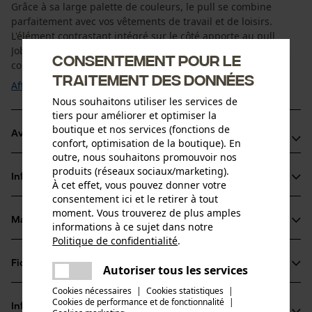
Grâce à sa large palette de couleurs, le pull se combine
parfaitement avec vos vêtements de travail et de loisirs.
L'élément contrastant intégré sur le côté apporte au pull
Jobman 5402 une touche moderne et sportive. Grâce à sa
Consentement pour le
coupe confortable, vous pouvez bouger ...
traitement des données
Afficher plus
Nous souhaitons utiliser les services de
tiers pour améliorer et optimiser la
boutique et nos services (fonctions de
Avantages du produit
confort, optimisation de la boutique). En
outre, nous souhaitons promouvoir nos
Pull à col rond
produits (réseaux sociaux/marketing).
Informations sur le produit
Bords tricotés à la taille et aux manches
À cet effet, vous pouvez donner votre
consentement ici et le retirer à tout
En tissu double face
moment. Vous trouverez de plus amples
Matériau & entretien
informations à ce sujet dans notre
Détails du produit
Politique de confidentialité
.
partager
Type de manche
Fiches techniques
Une erreur s'est produite. Veuillez
Autoriser tous les services
Matériau
manches longues
partager
essayer encore.
Cookies nécessaires
|
Cookies statistiques
|
Fiche de données de sécurité du produit (PDF)
Cookies de performance et de fonctionnalité
mail
|
Type de matériau
Informations fabricant