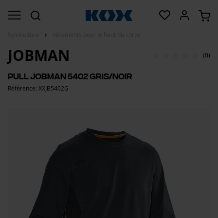
Sylviculture
Vêtements pour le haut du corps
JOBMAN
(0)
Pull Jobman 5402 gris/noir
Référence: XXJB5402G