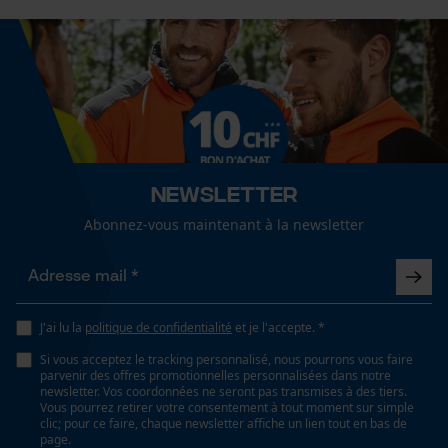
En plein air, jardinage et aménagement paysager,
artisanat, agriculture
Cookies de performance et de
fonctionnalité
Sexe
unisexe
Loop54 Personalization
Newsletter
Saison
Page d'accueil personnalisée
Articles pour toute l'année
Abonnez-vous maintenant à la newsletter
Panier sauvegardé
Salutation personnelle
Optique/motif
Géo-IP et détection des
tricolore
utilisateurs
J'ai lu la
politique de confidentialité
et je l'accepte. *
Vidéos YouTube
Si vous acceptez le tracking personnalisé, nous pourrons vous faire
parvenir des offres promotionnelles personnalisées dans notre
Ajustement
Google Maps
newsletter. Vos coordonnées ne seront pas transmises à des tiers.
Ergonomic Fit
Vous pourrez retirer votre consentement à tout moment sur simple
Prise de contact par chat
clic; pour ce faire, chaque newsletter affiche un lien tout en bas de
page.