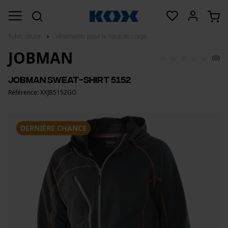
Sylviculture
Vêtements pour le haut du corps
JOBMAN
(0)
Jobman sweat-shirt 5152
Référence: XXJB5152GO
DERNIÈRE CHANCE