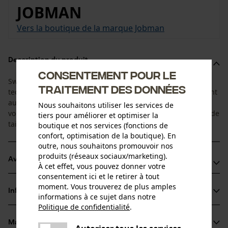
JOBMAN
Vers la boutique de la marque Jobman
Description du produit
Consentement pour le
Sweat-shirt à capuche agréablement léger, en matière
traitement des données
technique douce, avec doublure polaire. Convient également
aux femmes. Commandez la taille homme correspondante,
Nous souhaitons utiliser les services de
vous trouverez une aide à la conversion dans nos tableaux de
tiers pour améliorer et optimiser la
tailles.
boutique et nos services (fonctions de
confort, optimisation de la boutique). En
outre, nous souhaitons promouvoir nos
produits (réseaux sociaux/marketing).
Avantages du produit
À cet effet, vous pouvez donner votre
consentement ici et le retirer à tout
Doublure intérieure en polaire douce
moment. Vous trouverez de plus amples
Informations sur le produit
Liberté de mouvements maximale
informations à ce sujet dans notre
Politique de confidentialité
.
Capuche et taille ajustables avec cordon de serrage
partager
Matériau & entretien
Une erreur s'est produite. Veuillez