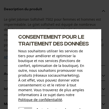
Description du produit
Le gilet Jobman Softshell 7502 pour femmes et hommes est
imperméable. Le gilet softshell est équipé de nombreux
détails pratiques et vous offre une liberté de mouvement
maximale. Ce gilet softshell Jobman agréable est idéal
Consentement pour le
comme couche intermédiaire, mais peut aussi très bien être
traitement des données
porté seul. Ce gilet vous accompagne toute l'année au travail
ou pendant vos loisirs en tant que ...
Nous souhaitons utiliser les services de
tiers pour améliorer et optimiser la
Afficher plus
boutique et nos services (fonctions de
confort, optimisation de la boutique). En
outre, nous souhaitons promouvoir nos
Avantages du produit
produits (réseaux sociaux/marketing).
À cet effet, vous pouvez donner votre
consentement ici et le retirer à tout
Matière softshell imperméable et légère
Informations sur le produit
moment. Vous trouverez de plus amples
Intérieur en polaire
informations à ce sujet dans notre
Poche poitrine avec emplacement pour carte d'identité
Politique de confidentialité
.
partager
Matériau & entretien
Détails du produit
Une erreur s'est produite. Veuillez