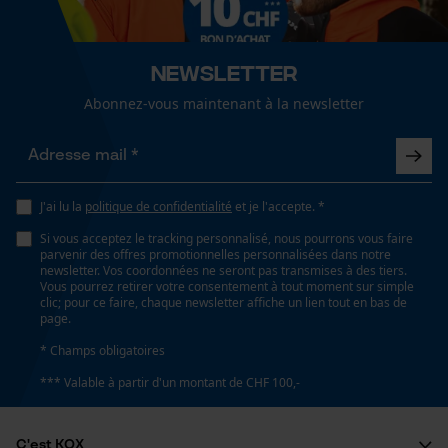
Cookies de performance et de
Articles pour toute l'année
fonctionnalité
Newsletter
Optique/motif
couleur unie
Abonnez-vous maintenant à la newsletter
Loop54 Personalization
Page d'accueil personnalisée
Ajustement
Panier sauvegardé
Active Fit
J'ai lu la
politique de confidentialité
et je l'accepte. *
Salutation personnelle
Si vous acceptez le tracking personnalisé, nous pourrons vous faire
Géo-IP et détection des
parvenir des offres promotionnelles personnalisées dans notre
Type de poche
utilisateurs
newsletter. Vos coordonnées ne seront pas transmises à des tiers.
poches à fermeture éclair, poches latérales, poches
Vous pourrez retirer votre consentement à tout moment sur simple
Vidéos YouTube
clic; pour ce faire, chaque newsletter affiche un lien tout en bas de
frontales, poches avant
page.
Google Maps
* Champs obligatoires
Prise de contact par chat
Confort
*** Valable à partir d'un montant de CHF 100,-
confortable, doux, douillet, décontracté
Cookies marketing
C'est KOX