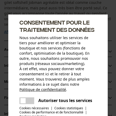
gilet softshell Jobman agréable est idéal comme couche
intermédiaire, mais peut aussi très bien être porté seul. Ce
gilet vous accompagne toute l'année au travail ou pendant
vos loisirs en tant que vêtement de plein air. Le gilet Softshell
Consentement pour le
se combine parfaitement ...
traitement des données
Afficher plus
Nous souhaitons utiliser les services de
tiers pour améliorer et optimiser la
boutique et nos services (fonctions de
Avantages du produit
confort, optimisation de la boutique). En
outre, nous souhaitons promouvoir nos
Poches avant spacieuses avec glissière
produits (réseaux sociaux/marketing).
Informations sur le produit
Bandes élastisques aux manches et au bas du gilet
À cet effet, vous pouvez donner votre
consentement ici et le retirer à tout
Glissière YKK devant : encore plus de qualité !
moment. Vous trouverez de plus amples
Matériau & entretien
informations à ce sujet dans notre
Détails du produit
Politique de confidentialité
.
partager
Type de manche
Fiches techniques
Une erreur s'est produite. Veuillez
Autoriser tous les services
Matériau
sans manches
partager
essayer encore.
Cookies nécessaires
|
Cookies statistiques
|
Fiche de données de sécurité du produit (PDF)
Cookies de performance et de fonctionnalité
mail
|
Type de matériau
Informations fabricant