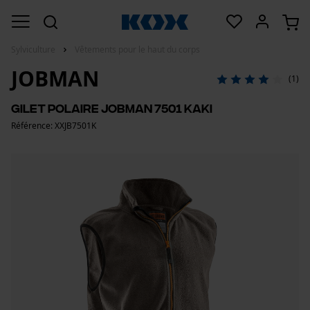
Sylviculture
Vêtements pour le haut du corps
JOBMAN
(1)
Gilet polaire Jobman 7501 kaki
Référence: XXJB7501K