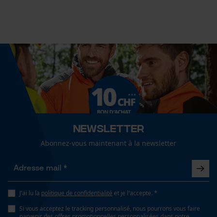
jardinage et aménagement paysager, artisanat,
Fact-Finder Tracking
agriculture
Cookies de performance et de
Sexe
fonctionnalité
unisexe
Saison
Articles pour toute l'année
Loop54 Personalization
Page d'accueil personnalisée
Newsletter
Panier sauvegardé
Optique/motif
Abonnez-vous maintenant à la newsletter
bicolore, réfléchissant
Salutation personnelle
Géo-IP et détection des
utilisateurs
Ajustement
Vidéos YouTube
J'ai lu la
politique de confidentialité
et je l'accepte. *
Regular Fit
Google Maps
Si vous acceptez le tracking personnalisé, nous pourrons vous faire
parvenir des offres promotionnelles personnalisées dans notre