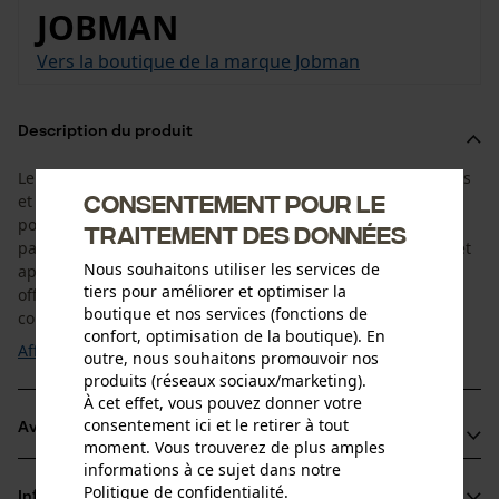
JOBMAN
Vers la boutique de la marque Jobman
Description du produit
Le gilet de travail 7507 Jobman est doté de poches pratiques
Consentement pour le
et bien conçues. Vos outils de travail sont ainsi toujours à
portée de main. Ses éléments réfléchissants attirent
traitement des données
particulièrement l’attention. Ils sont travaillés avec finesse et
Nous souhaitons utiliser les services de
apportent un look moderne au gilet de travail. De plus, ils
tiers pour améliorer et optimiser la
offrent l'avantage d'une meilleure visibilité dans des
boutique et nos services (fonctions de
conditions de faible ...
confort, optimisation de la boutique). En
Afficher plus
outre, nous souhaitons promouvoir nos
produits (réseaux sociaux/marketing).
À cet effet, vous pouvez donner votre
consentement ici et le retirer à tout
Avantages du produit
moment. Vous trouverez de plus amples
informations à ce sujet dans notre
Palette de couleurs modernes adaptée à de nombreux
Politique de confidentialité
.
Informations sur le produit