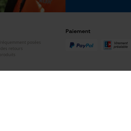
Google Global Site Tag
Microsoft Advertising Universal Event
Tracking
Survicate
Paiement
 fréquemment posées
 des retours
produits
 de contact
Oregon Tool GmbH
e de commande
KOX - Pour les Pros du Bois et de 
Motoculture
Siège social:
 contrat
Lise-Meitner-Str. 4
70736 Fellbach