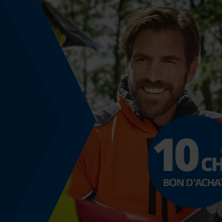
Énergie & performance
Indicateur de capacité de la batterie
Non
Fonction powerbank
Non
Utilisation et fonctionnement
Consignes dutilisation
Ne dégage pas d'odeur en cas de forte
transpiration et sèche très rapidement.
Modèle & collection