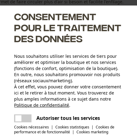
et de faire circuler plus d'air si besoin et facilite l'enfilage.
Consentement
pour le traitement
des données
ès rapidement.
Nous souhaitons utiliser les services de tiers pour
améliorer et optimiser la boutique et nos services
(fonctions de confort, optimisation de la boutique).
nt confortables pour la peau, ne grattent pas la peau
En outre, nous souhaitons promouvoir nos produits
(réseaux sociaux/marketing).
À cet effet, vous pouvez donner votre consentement
ici et le retirer à tout moment. Vous trouverez de
Type dactivité
plus amples informations à ce sujet dans notre
Pêcher, Travailler, Randonnée, Camper, Chasser
Politique de confidentialité
partager
.
Une erreur s'est produite. Veuillez essayer
encore.
mail
Autoriser tous les services
Matériau principal
Laine (poils naturels)
Nombre de pièces
Cookies nécessaires
|
Cookies statistiques
|
Cookies de
performance et de fonctionnalité
|
Cookies marketing
1 pcs