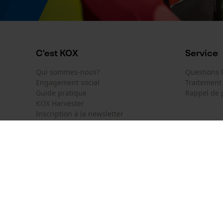
Nom du modèle
Zip Turtleneck Lite
C'est KOX
Service
Qui sommes-nous?
Questions
Engagement social
Traitement
Guide pratique
Rappel de 
KOX Harvester
Inscription à la newsletter
KOX International
Contact
Deutschland
France
Formulaire
Österreich
Schweiz
Formulair
Belgique
België
Newsletter
Nederland
Résilier le