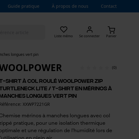
Guide pratique
À propos de nous
Contact
Liste mémo
Se connecter
Panier
anches longues vert pin
WOOLPOWER
(0)
T-shirt à col roulé Woolpower Zip
Turtleneck Lite / T-shirt en mérinos à
manches longues vert pin
Référence: XXWP7221GR
Chemise mérinos à manches longues avec col
zippé pratique, pour une isolation thermique
optimale et une régulation de l'humidité lors de
l'utilisation en plein air