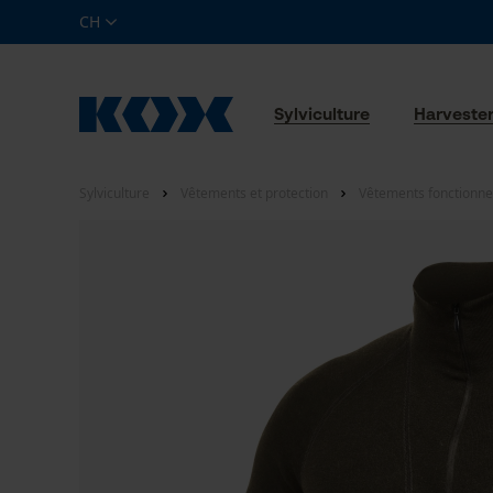
CH
Sylviculture
Harveste
Sylviculture
Vêtements et protection
Vêtements fonctionne