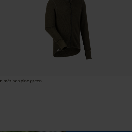
Sauvegarder les préférences pour
traitement des données
Econda Tag Manager
Propriété
Isolant, Confortable, régulant l'humidité,
Régulation de la température, inodore
Cookies statistiques
Inverseur de phase
Non
Econda Analytics
en mérinos pine green
Mouseflow Web Analytics Tool
Tension de chaîne sans outil
Non
Fact-Finder Tracking
Cookies de performance et de
fonctionnalité