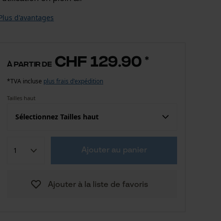
Plus d'avantages
CHF 129.90
*
à partir de
*TVA incluse
plus frais d'expédition
Tailles haut
Sélectionnez Tailles haut
Confection (UE)
Taille fabricant
Ajouter au panier
CHF 129.90
S
Ajouter à la liste de favoris
CHF 129.90
M
CHF 129.90
L