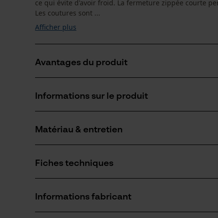
ce qui évite d'avoir froid. La fermeture zippée courte perm
Les coutures sont ...
Afficher plus
Avantages du produit
Inodores en cas de forte transpiration et sèchent tr
Informations sur le produit
Le T-shirt en mérinos a un effet thermorégulateur
Les sous-vêtements à manches longues en mérinos so
Matériau & entretien
Détails du produit
Type de manche
Fiches techniques
manches longues
Matériau
Fiche de données de sécurité du produit (PDF)
Type de matériau
Informations fabricant
Mélange poly-coton
Groupe dâge
adulte