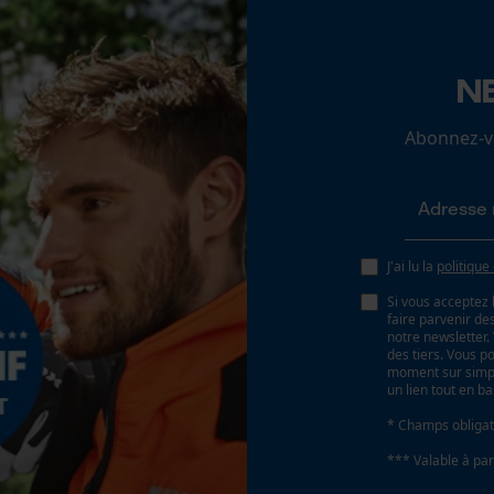
Loop54 Personalization
N
Batterie incluse
Page d'accueil personnalisée
Batterie/piles non incluses
Abonnez-vo
Panier sauvegardé
Salutation personnelle
Géo-IP et détection des utilisateurs
Vidéos YouTube
J'ai lu la
politique
Google Maps
Si vous acceptez 
Prise de contact par chat
faire parvenir d
notre newsletter
des tiers. Vous p
moment sur simple
un lien tout en b
Cookies marketing
* Champs obligat
*** Valable à par