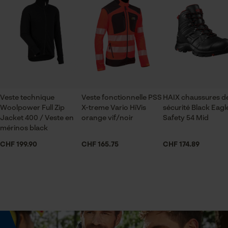
poignets ordinaires
Vérifier linstallation de cookies
ID de session
Échancrure du col
Sauvegarder les préférences
pour traitement des données
col roulé
Econda Tag Manager
Secteur
Veste technique
Veste fonctionnelle PSS
HAIX chaussures d
industrie du bâtiment, sylviculture, En plein air,
Cookies statistiques
Woolpower Full Zip
X-treme Vario HiVis
sécurité Black Eagl
jardinage et aménagement paysager, artisanat,
Jacket 400 / Veste en
orange vif/noir
Safety 54 Mid
agriculture
mérinos black
CHF 199.90
CHF 165.75
CHF 174.89
Sexe
Econda Analytics
unisexe
Mouseflow Web Analytics Tool
Fact-Finder Tracking
Saison
Articles pour toute l'année