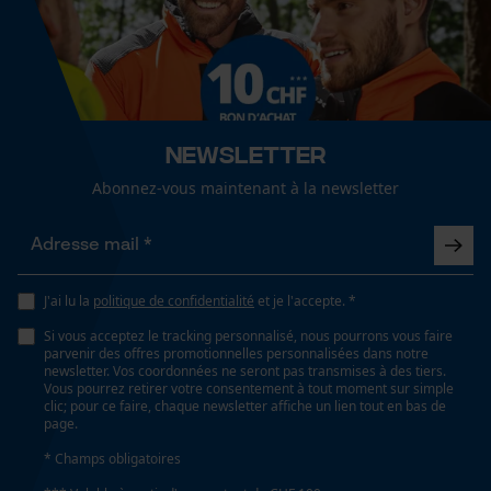
Cookies de performance et de
fonctionnalité
Optique/motif
couleur unie
Newsletter
Conditions météorologiques
Loop54 Personalization
nuageux et frais, froid et glacé, venteux
Abonnez-vous maintenant à la newsletter
Page d'accueil personnalisée
Panier sauvegardé
Salutation personnelle
Spécifications techniques
Géo-IP et détection des
J'ai lu la
politique de confidentialité
et je l'accepte. *
utilisateurs
Lubrification automatique de la chaîne
Si vous acceptez le tracking personnalisé, nous pourrons vous faire
Non
Vidéos YouTube
parvenir des offres promotionnelles personnalisées dans notre
newsletter. Vos coordonnées ne seront pas transmises à des tiers.
Google Maps
Vous pourrez retirer votre consentement à tout moment sur simple
clic; pour ce faire, chaque newsletter affiche un lien tout en bas de
Prise de contact par chat
Propriété
page.
Doux, Régulation de la température, anti-odeurs
* Champs obligatoires