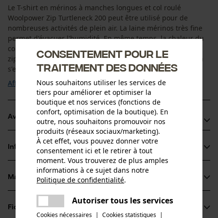
Le T-shirt en mérinos à manches longues et col roulé
Woolpower Zip Turtleneck 200 peut être utilisé pour de
nombreuses activités de plein air. La laine mérinos très fine
permet d'évacuer l'humidité. En même temps, la chaleur du
corps est isolée, ce qui évite d'avoir froid. La fermeture
Consentement pour le
zippée courte permet de faire circuler plus d'air si le besoin
traitement des données
s'en fait sentir. Par ailleurs, ...
Nous souhaitons utiliser les services de
Afficher plus
tiers pour améliorer et optimiser la
boutique et nos services (fonctions de
confort, optimisation de la boutique). En
Avantages du produit
outre, nous souhaitons promouvoir nos
produits (réseaux sociaux/marketing).
Effet anti-odeurs
À cet effet, vous pouvez donner votre
Informations sur le produit
consentement ici et le retirer à tout
Les sous-vêtements techniques en mérinos régulent la
moment. Vous trouverez de plus amples
température
informations à ce sujet dans notre
Agréablement doux, ne gratte pas sur la peau
Matériau & entretien
Politique de confidentialité
.
Détails du produit
partager
Une erreur s'est produite. Veuillez
Autoriser tous les services
partager
Type de manche
Fiches techniques
essayer encore.
Matériau
manches longues
Cookies nécessaires
|
Cookies statistiques
|