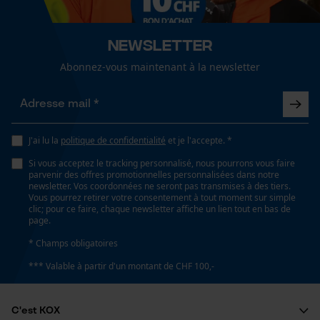
fonctionnalité
Optique/motif
tricolore
Newsletter
Abonnez-vous maintenant à la newsletter
Loop54 Personalization
Conditions météorologiques
Page d'accueil personnalisée
nuageux et frais, froid et glacé, venteux
Panier sauvegardé
Salutation personnelle
J'ai lu la
politique de confidentialité
et je l'accepte. *
Géo-IP et détection des
Spécifications techniques
Si vous acceptez le tracking personnalisé, nous pourrons vous faire
utilisateurs
parvenir des offres promotionnelles personnalisées dans notre
newsletter. Vos coordonnées ne seront pas transmises à des tiers.
Lubrification automatique de la chaîne
Vidéos YouTube
Vous pourrez retirer votre consentement à tout moment sur simple
Non
clic; pour ce faire, chaque newsletter affiche un lien tout en bas de
Google Maps
page.
Prise de contact par chat
* Champs obligatoires
Propriété
*** Valable à partir d'un montant de CHF 100,-
antibactérien, Facile, Évacue la transpiration, convival
pour le mouvement, Résistant aux UV
Cookies marketing
C'est KOX