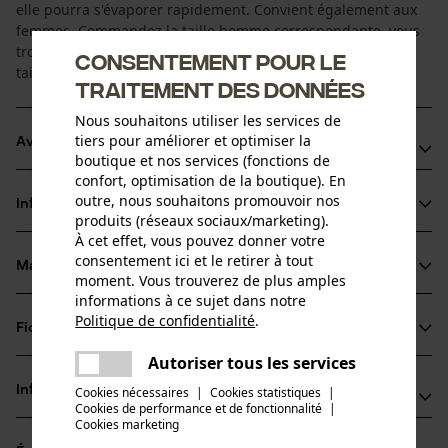
elle pourra s'évaporer rapidement. Convient également aux
femmes. Commandez la taille homme correspondante, vous
trouverez une aide à la conversion dans nos tableaux de
Consentement pour le
tailles.
traitement des données
Nous souhaitons utiliser les services de
tiers pour améliorer et optimiser la
Avantages du produit
boutique et nos services (fonctions de
confort, optimisation de la boutique). En
La fibre Coolmax® résiste aux accrocs et est très
outre, nous souhaitons promouvoir nos
Informations sur le produit
respirante. Elle évacue l'humidité corporelle vers l'extérieur
produits (réseaux sociaux/marketing).
et sèche rapidement
À cet effet, vous pouvez donner votre
consentement ici et le retirer à tout
Glissière avec garage à glissière
Matériau & entretien
moment. Vous trouverez de plus amples
Détails du produit
informations à ce sujet dans notre
Politique de confidentialité
.
Type de manche
Fiches techniques
partager
Matériau
manches longues
Une erreur s'est produite. Veuillez
Autoriser tous les services
Fiche de données de sécurité du produit (PDF)
partager
essayer encore.
Type de matériau
Informations fabricant
Cookies nécessaires
|
Cookies statistiques
|
Polyester
Cookies de performance et de fonctionnalité
mail
|
Type dactivité
Cookies marketing
PSS Pfeiffer Sicherheitssysteme GmbH
Travailler, Avertir, Chasser