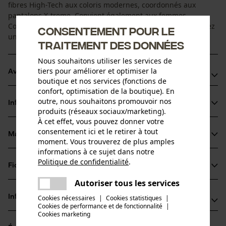
fibres High-Tech aux coloris modernes, coordonnés aux
pantalons X-treme. Convient également aux femmes.
Commandez la taille homme correspondante, vous trouverez
Consentement pour le
une aide à la conversion dans nos tableaux de tailles.
traitement des données
Nous souhaitons utiliser les services de
tiers pour améliorer et optimiser la
Avantages du produit
boutique et nos services (fonctions de
confort, optimisation de la boutique). En
Les fibres High-Tech spéciales évacuent la sueur vers le
outre, nous souhaitons promouvoir nos
Informations sur le produit
coté extérieur du tissu, où elle pourra s'évaporer plus
produits (réseaux sociaux/marketing).
rapidement
À cet effet, vous pouvez donner votre
consentement ici et le retirer à tout
Grâce à l'effet antimicrobien, la prolifération des bactéries,
Matériau & entretien
moment. Vous trouverez de plus amples
Détails du produit
qui sont à l'origine des odeurs corporelles, est empêchée
informations à ce sujet dans notre
Politique de confidentialité
.
Type de manche
Fiches techniques
partager
Matériau
manches courtes
Une erreur s'est produite. Veuillez
Autoriser tous les services
Fiche de données de sécurité du produit (PDF)
partager
essayer encore.
Matériau principal
Informations fabricant
Cookies nécessaires
|
Cookies statistiques
|
Synthétiques
Cookies de performance et de fonctionnalité
mail
|
Type dactivité
Cookies marketing
PSS Pfeiffer Sicherheitssysteme GmbH
Travailler, Chasser