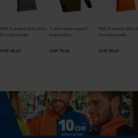
col montant
ID de session
Sauvegarder les préférences
pour traitement des données
Secteur
Econda Tag Manager
PSS X-treme Skin Shirt
T-shirt technique X-
PSS X-treme Skin S
sylviculture, villes et communes, jardinage et
Fonctionnelle
treme Skin
Fonctionnelle
aménagement paysager
Cookies statistiques
CHF 68.67
CHF 79.36
CHF 68.67
Sexe
unisexe
Econda Analytics
Saison
Articles pour toute l'année
Mouseflow Web Analytics Tool
Fact-Finder Tracking
Optique/motif
bicolore
Cookies de performance et de