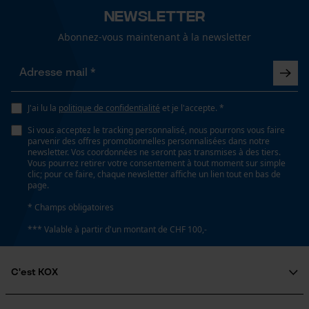
fonctionnalité
Newsletter
Spécifications techniques
Abonnez-vous maintenant à la newsletter
Lubrification automatique de la chaîne
Non
Loop54 Personalization
Page d'accueil personnalisée
J'ai lu la
politique de confidentialité
et je l'accepte. *
Panier sauvegardé
Propriété
Si vous acceptez le tracking personnalisé, nous pourrons vous faire
Réchauffant, Séchage rapide, Facile à entretenir,
Salutation personnelle
parvenir des offres promotionnelles personnalisées dans notre
Évacue la transpiration, convival pour le mouvement
newsletter. Vos coordonnées ne seront pas transmises à des tiers.
Géo-IP et détection des
Vous pourrez retirer votre consentement à tout moment sur simple
utilisateurs
clic; pour ce faire, chaque newsletter affiche un lien tout en bas de
page.
Vidéos YouTube
Fonction de hachage
* Champs obligatoires
Google Maps
Non
*** Valable à partir d'un montant de CHF 100,-
Prise de contact par chat
Technologie du fabricant
C'est KOX
Coolmax®
Cookies marketing
Qui sommes-nous?