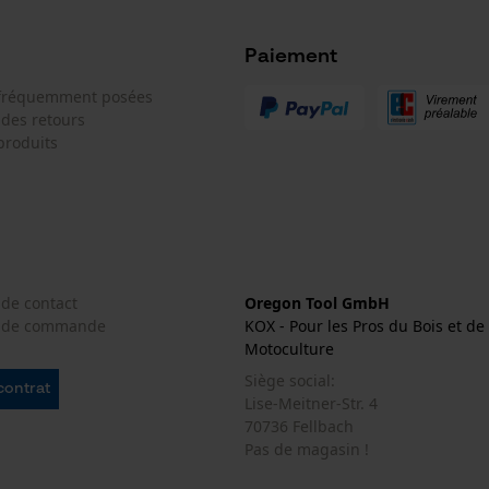
Paiement
 fréquemment posées
Econda Analytics
 des retours
Mouseflow Web Analytics Tool
produits
Fact-Finder Tracking
Cookies de performance et de
fonctionnalité
 de contact
Oregon Tool GmbH
e de commande
KOX - Pour les Pros du Bois et de 
Motoculture
Loop54 Personalization
Siège social:
 contrat
Lise-Meitner-Str. 4
Page d'accueil personnalisée
70736 Fellbach
Panier sauvegardé
Pas de magasin !
Salutation personnelle