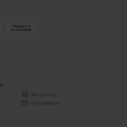
la
044 283 6116
info-ch@kox.eu