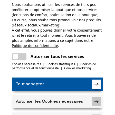
Nous souhaitons utiliser les services de tiers pour
améliorer et optimiser la boutique et nos services
(fonctions de confort, optimisation de la boutique).
En outre, nous souhaitons promouvoir nos produits
(réseaux sociaux/marketing).
À cet effet, vous pouvez donner votre consentement
ici et le retirer à tout moment. Vous trouverez de
plus amples informations à ce sujet dans notre
Politique de confidentialité
partager
.
Une erreur s'est produite. Veuillez essayer
encore.
mail
Autoriser tous les services
X-treme Breeze rouge/vert
Cookies nécessaires
|
Cookies statistiques
|
Cookies de
performance et de fonctionnalité
|
Cookies marketing
 *
Tout accepter
Autoriser les Cookies nécessaires