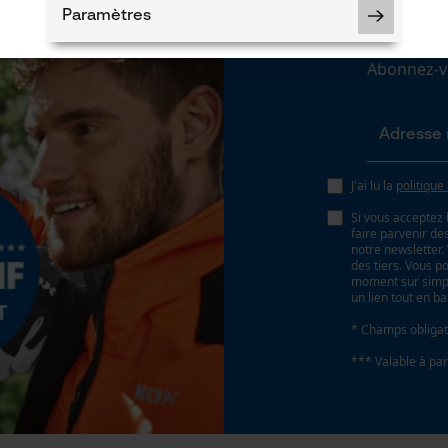
N
Paramètres
Abonnez-vo
Cookies nécessaires
J'ai lu la
politique
Si vous acceptez 
faire parvenir d
Vérifier linstallation de cookies
notre newsletter
des tiers. Vous p
ID de session
moment sur simple
Sauvegarder les préférences pour
un lien tout en b
traitement des données
* Champs obligat
Econda Tag Manager
*** Valable à par
Cookies statistiques