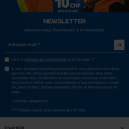
Cookies de performance et de
Sexe
fonctionnalité
unisexe
Newsletter
Saison
Abonnez-vous maintenant à la newsletter
Automne/hiver
Loop54 Personalization
Page d'accueil personnalisée
Panier sauvegardé
Optique/motif
J'ai lu la
politique de confidentialité
et je l'accepte. *
bicolore
Salutation personnelle
Si vous acceptez le tracking personnalisé, nous pourrons vous faire
Géo-IP et détection des
parvenir des offres promotionnelles personnalisées dans notre
utilisateurs
newsletter. Vos coordonnées ne seront pas transmises à des tiers.
Type de poche
Vous pourrez retirer votre consentement à tout moment sur simple
Vidéos YouTube
clic; pour ce faire, chaque newsletter affiche un lien tout en bas de
poches de vestes, poche poitrine, poches repose-
page.
Google Maps
mains, poches frontales
* Champs obligatoires
Prise de contact par chat
*** Valable à partir d'un montant de CHF 100,-
Spécifications techniques
Cookies marketing
C'est KOX