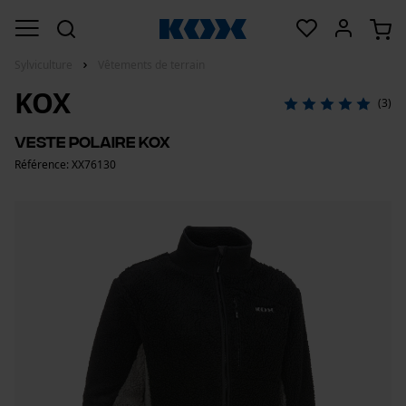
Sylviculture
Vêtements de terrain
KOX
(3)
Veste polaire KOX
Référence: XX76130