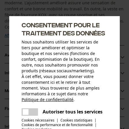
moderne. L'ajustement amélioré assure une sensation de
confort et une bonne mobilité au travail. En outre, la veste en
fibre de fourrure KOX, avec sa coupe sportive et ses
différents coloris, peut être combinée de nombreuses façons.
Consentement pour le
Convient également aux femmes. ...
traitement des données
Afficher plus
Nous souhaitons utiliser les services de
tiers pour améliorer et optimiser la
boutique et nos services (fonctions de
Avantages du produit
confort, optimisation de la boutique). En
outre, nous souhaitons promouvoir nos
Très bonne isolation thermique et excellente respirabilité
produits (réseaux sociaux/marketing).
Informations sur le produit
Structure en fibre hydrofuge protégeant de l'humidité
À cet effet, vous pouvez donner votre
consentement ici et le retirer à tout
Amélioration de la visibilité de la veste en fibre polaire KOX
moment. Vous trouverez de plus amples
grâce aux bandes réfléchissantes dans le dos
Matériau & entretien
informations à ce sujet dans notre
Détails du produit
Politique de confidentialité
.
partager
Type de manche
Fiches techniques
Une erreur s'est produite. Veuillez
Autoriser tous les services
Matériau
manches longues
partager
essayer encore.
Cookies nécessaires
|
Cookies statistiques
|
Fiche de données de sécurité du produit (PDF)
Cookies de performance et de fonctionnalité
mail
|
Type de matériau
Informations fabricant