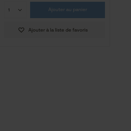
Confection (UE)
Taille fabricant
Ajouter au panier
50
Ajouter à la liste de favoris
CHF 47.94
54
56
60
Vers le guide des tailles