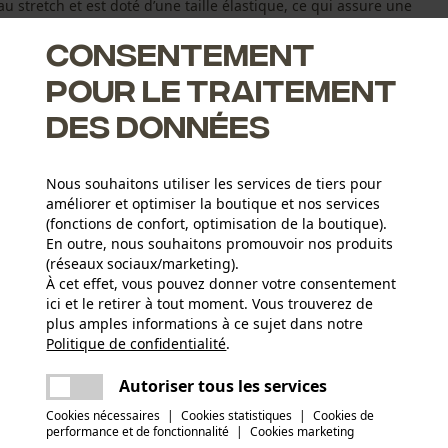
u stretch et est doté d’une taille élastique, ce qui assure une
Consentement
pour le traitement
des données
Nous souhaitons utiliser les services de tiers pour
améliorer et optimiser la boutique et nos services
(fonctions de confort, optimisation de la boutique).
En outre, nous souhaitons promouvoir nos produits
(réseaux sociaux/marketing).
À cet effet, vous pouvez donner votre consentement
ici et le retirer à tout moment. Vous trouverez de
Groupe dâge
plus amples informations à ce sujet dans notre
adulte
Politique de confidentialité
partager
.
Une erreur s'est produite. Veuillez essayer
encore.
mail
Autoriser tous les services
Matériau principal
Mélange de fibres synthétiques
Nombre de poches
Cookies nécessaires
|
Cookies statistiques
|
Cookies de
performance et de fonctionnalité
|
Cookies marketing
3 pcs