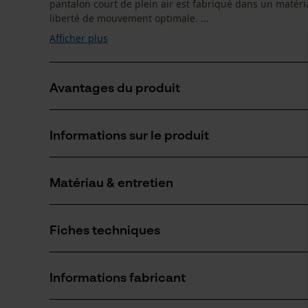
pantalon court de plein air est fabriqué dans un matéria
liberté de mouvement optimale. ...
Afficher plus
Avantages du produit
Particulièrement respirant
Informations sur le produit
Mouvement silencieux
Extrêmement extensible
Matériau & entretien
Détails du produit
Type dactivité
Fiches techniques
Pêcher, Travailler, Randonnée, Camper, Chasser
Matériau
Fiche de données de sécurité du produit (PDF)
Type de matériau
Informations fabricant
Extensible, Tissu synthétique, Nylon
Nombre de pièces
1 pcs