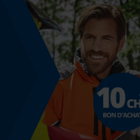
Coupe en biais
Non
Remplacement de chaîne sans outil
Non
Énergie & performance
Indicateur de capacité de la batterie
Non
Fonction powerbank
Non