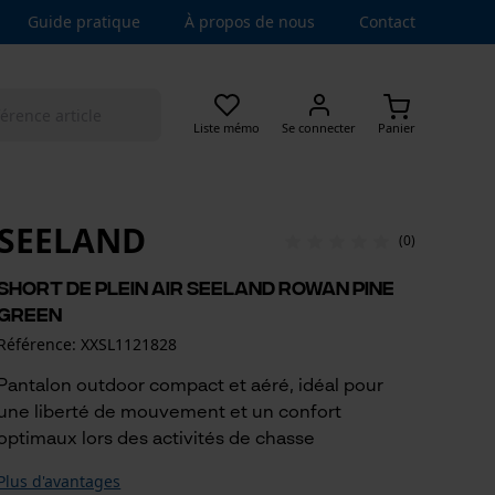
Guide pratique
À propos de nous
Contact
Liste mémo
Se connecter
Panier
SEELAND
(0)
Short de plein air Seeland Rowan Pine
Green
Référence: XXSL1121828
Pantalon outdoor compact et aéré, idéal pour
une liberté de mouvement et un confort
optimaux lors des activités de chasse
Plus d'avantages