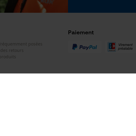
Google Global Site Tag
Microsoft Advertising Universal Event
Tracking
Survicate
Paiement
 fréquemment posées
 des retours
produits
u
 de contact
Oregon Tool GmbH
e de commande
KOX - Pour les Pros du Bois et de 
Motoculture
Siège social:
 contrat
Lise-Meitner-Str. 4
70736 Fellbach