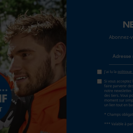
Tension de chaîne sans outil
Loop54 Personalization
N
Non
Page d'accueil personnalisée
Abonnez-vo
Panier sauvegardé
Salutation personnelle
Géo-IP et détection des utilisateurs
Vidéos YouTube
J'ai lu la
politique
Google Maps
Si vous acceptez 
Prise de contact par chat
faire parvenir d
Batterie incluse
notre newsletter
Batterie/piles non incluses
des tiers. Vous p
moment sur simple
un lien tout en b
Cookies marketing
* Champs obligat
*** Valable à par