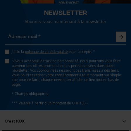
fonctionnalité
Spécifications techniques
Newsletter
Abonnez-vous maintenant à la newsletter
Lubrification automatique de la chaîne
Non
Loop54 Personalization
Page d'accueil personnalisée
Panier sauvegardé
Propriété
J'ai lu la
politique de confidentialité
et je l'accepte. *
Doux, antibactérien, Protecteur, Facile, Facile à
Salutation personnelle
Si vous acceptez le tracking personnalisé, nous pourrons vous faire
entretenir, convival pour le mouvement, Protection
Géo-IP et détection des
parvenir des offres promotionnelles personnalisées dans notre
utilisateurs
contre les UV
newsletter. Vos coordonnées ne seront pas transmises à des tiers.
Vous pourrez retirer votre consentement à tout moment sur simple
Vidéos YouTube
clic; pour ce faire, chaque newsletter affiche un lien tout en bas de
page.
Google Maps
Fonction de hachage
* Champs obligatoires
Non
Prise de contact par chat
*** Valable à partir d'un montant de CHF 100,-
Technologie du fabricant
Cookies marketing
C'est KOX
Coolmax®