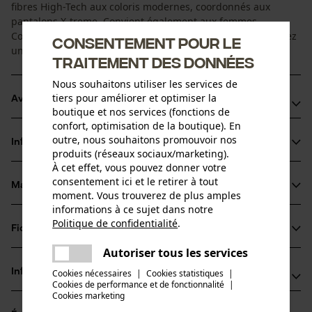
fibres High-Tech aux coloris modernes, coordonnés aux
pantalons X-treme. Convient également aux femmes.
Commandez la taille homme correspondante, vous trouverez
Consentement pour le
une aide à la conversion dans nos tableaux de tailles.
traitement des données
Nous souhaitons utiliser les services de
tiers pour améliorer et optimiser la
Avantages du produit
boutique et nos services (fonctions de
confort, optimisation de la boutique). En
Les fibres High-Tech spéciales évacuent la sueur vers le
outre, nous souhaitons promouvoir nos
Informations sur le produit
coté extérieur du tissu, où elle pourra s'évaporer plus
produits (réseaux sociaux/marketing).
rapidement
À cet effet, vous pouvez donner votre
consentement ici et le retirer à tout
Matériau & entretien
moment. Vous trouverez de plus amples
Détails du produit
informations à ce sujet dans notre
Politique de confidentialité
.
Type de manche
Fiches techniques
partager
Matériau
manches courtes
Une erreur s'est produite. Veuillez
Autoriser tous les services
Fiche de données de sécurité du produit (PDF)
partager
essayer encore.
Matériau principal
Informations fabricant
Cookies nécessaires
|
Cookies statistiques
|
Synthétiques
Cookies de performance et de fonctionnalité
mail
|
Type dactivité
Cookies marketing
PSS Pfeiffer Sicherheitssysteme GmbH
Travailler, Avertir, Chasser