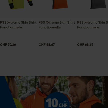
col montant
ID de session
Sauvegarder les préférences
pour traitement des données
PSS X-treme Skin Shirt Fonctionnelle
Confortable,respirant et bonne visibilité
Secteur
Econda Tag Manager
PSS X-treme Skin Shirt
PSS X-treme Skin Shirt
PSS X-treme Skin S
sylviculture, villes et communes, jardinage et
Fonctionnelle
Fonctionnelle
Fonctionnelle
aménagement paysager
Cookies statistiques
CHF 79.36
CHF 68.67
CHF 68.67
Sexe
unisexe
Econda Analytics
Saison
Articles pour toute l'année
Mouseflow Web Analytics Tool
Fact-Finder Tracking
Optique/motif
tricolore
Cookies de performance et de