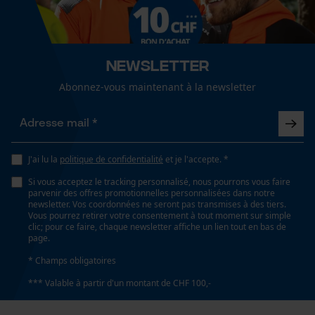
Cookies de performance et de
unisexe
fonctionnalité
Optique/motif
Newsletter
bicolore
Abonnez-vous maintenant à la newsletter
Loop54 Personalization
Page d'accueil personnalisée
Visibilité
Panier sauvegardé
passepoils réfléchissants
Salutation personnelle
J'ai lu la
politique de confidentialité
et je l'accepte. *
Géo-IP et détection des
Si vous acceptez le tracking personnalisé, nous pourrons vous faire
Type de poche
utilisateurs
parvenir des offres promotionnelles personnalisées dans notre
poches de vestes, poches à fermeture éclair, poche
newsletter. Vos coordonnées ne seront pas transmises à des tiers.
Vidéos YouTube
dorsale, poche poitrine, poche Napoléon, poches
Vous pourrez retirer votre consentement à tout moment sur simple
clic; pour ce faire, chaque newsletter affiche un lien tout en bas de
Google Maps
latérales, poches avant, poches frontales
page.
Prise de contact par chat
* Champs obligatoires
*** Valable à partir d'un montant de CHF 100,-
Spécifications techniques
Cookies marketing