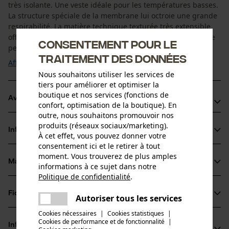
très isolante. Une veste idéale pour les températures basses.
La structure spéciale de la membrane lui octroie une grande
respirabilité. La matière technique texturée très extensible
offre une parfaite liberté de mouvements. La face intérieure
Consentement pour le
permet d'éliminer ...
traitement des données
Afficher plus
Nous souhaitons utiliser les services de
tiers pour améliorer et optimiser la
boutique et nos services (fonctions de
Avantages du produit
confort, optimisation de la boutique). En
outre, nous souhaitons promouvoir nos
Grâce à sa haute élasticité, la matière technique structurée
produits (réseaux sociaux/marketing).
Informations sur le produit
permet une parfaite liberté de mouvements
À cet effet, vous pouvez donner votre
consentement ici et le retirer à tout
La face intérieure régule le transfert de l’humidité et assure
moment. Vous trouverez de plus amples
un grand confort
Matériau & entretien
informations à ce sujet dans notre
Détails du produit
7 passepoils réfléchissant 3M Scotchlite pour une
Politique de confidentialité
.
partager
meilleure visibilité
Type de manche
Fiches techniques
Une erreur s'est produite. Veuillez
Autoriser tous les services
Matériau
manches longues
partager
essayer encore.
Cookies nécessaires
|
Cookies statistiques
|
Fiche de données de sécurité du produit (PDF)
Cookies de performance et de fonctionnalité
mail
|
Matériau principal
Informations fabricant