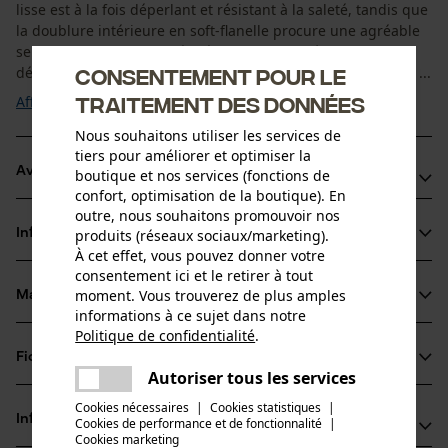
lisse est à la fois déperlant et résistant à la saleté, tandis que
la doublure intérieure en soft-flanelle procure une agréable
sensation de chaleur. Grâce à ses renforts d’épaules
Consentement pour le
déperlants, ce gilet est parfaitement adapté aux conditions ...
traitement des données
Afficher plus
Nous souhaitons utiliser les services de
tiers pour améliorer et optimiser la
Avantages du produit
boutique et nos services (fonctions de
confort, optimisation de la boutique). En
outre, nous souhaitons promouvoir nos
Tricot robuste et résistant à la saleté
produits (réseaux sociaux/marketing).
Informations sur le produit
Doublure intérieure en soft-flanelle pour un confort
À cet effet, vous pouvez donner votre
maximal
consentement ici et le retirer à tout
moment. Vous trouverez de plus amples
Col montant et dos allongé pour une protection optimale
Matériau & entretien
Détails du produit
informations à ce sujet dans notre
contre le froid
Politique de confidentialité
.
partager
Type de manche
Fiches techniques
Une erreur s'est produite. Veuillez
Matériau
sans manches
Autoriser tous les services
partager
essayer encore.
Fiche de données de sécurité du produit (PDF)
Cookies nécessaires
|
Cookies statistiques
|
Type de matériau
Informations fabricant
Cookies de performance et de fonctionnalité
mail
|
Polyester
Cookies marketing
Type dactivité