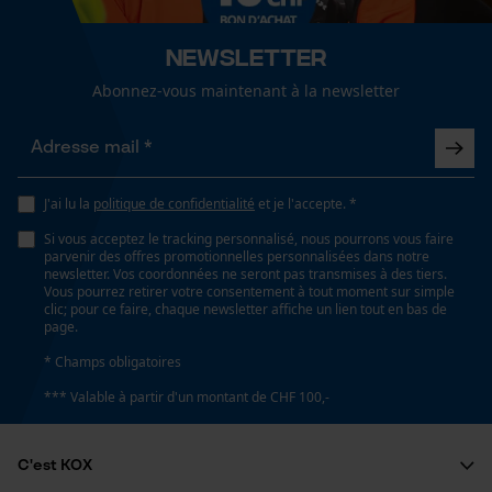
fonctionnalité
Newsletter
Optique/motif
bicolore
Abonnez-vous maintenant à la newsletter
Loop54 Personalization
Page d'accueil personnalisée
Ajustement
Regular Fit
Panier sauvegardé
J'ai lu la
politique de confidentialité
et je l'accepte. *
Salutation personnelle
Si vous acceptez le tracking personnalisé, nous pourrons vous faire
parvenir des offres promotionnelles personnalisées dans notre
Géo-IP et détection des
Visibilité
newsletter. Vos coordonnées ne seront pas transmises à des tiers.
utilisateurs
bandes réfléchissantes
Vous pourrez retirer votre consentement à tout moment sur simple
clic; pour ce faire, chaque newsletter affiche un lien tout en bas de
Vidéos YouTube
page.
Google Maps
* Champs obligatoires
Type de poche
Prise de contact par chat
poche poitrine, poches latérales
*** Valable à partir d'un montant de CHF 100,-
C'est KOX
Cookies marketing
Confort
confortable