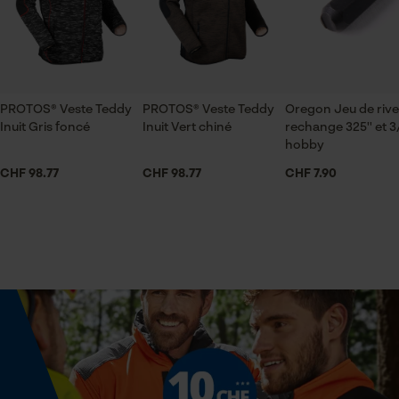
Applications
ID de session
Impression du logo
Sauvegarder les préférences
pour traitement des données
Econda Tag Manager
Échancrure du col
PROTOS® Veste Teddy
PROTOS® Veste Teddy
Oregon Jeu de rive
col montant
Inuit Gris foncé
Inuit Vert chiné
rechange 325'' et 3/
hobby
Cookies statistiques
CHF 98.77
CHF 98.77
CHF 7.90
Secteur
sylviculture, En plein air, jardinage et aménagement
paysager, artisanat, Viticulture, industrie, agriculture
Econda Analytics
Sexe
Mouseflow Web Analytics Tool
unisexe
Fact-Finder Tracking
Saison
Articles pour toute l'année
Cookies de performance et de