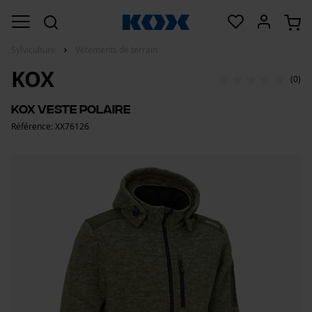
Sylviculture
Vêtements de terrain
KOX
(0)
KOX Veste polaire
Référence: XX76126