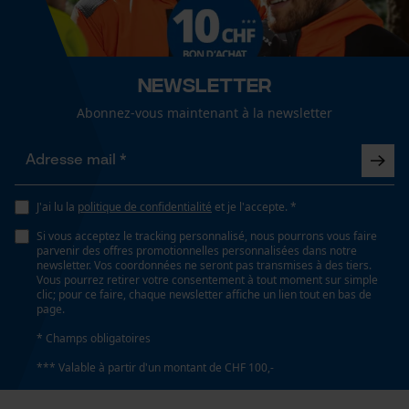
Cookies de performance et de
Sexe
fonctionnalité
unisexe
Newsletter
Saison
Automne/hiver
Abonnez-vous maintenant à la newsletter
Loop54 Personalization
Page d'accueil personnalisée
Panier sauvegardé
Optique/motif
chiné
Salutation personnelle
J'ai lu la
politique de confidentialité
et je l'accepte. *
Géo-IP et détection des
Si vous acceptez le tracking personnalisé, nous pourrons vous faire
utilisateurs
parvenir des offres promotionnelles personnalisées dans notre
Type de poche
newsletter. Vos coordonnées ne seront pas transmises à des tiers.
Vidéos YouTube
poches de vestes, poches à fermeture éclair, poche
Vous pourrez retirer votre consentement à tout moment sur simple
clic; pour ce faire, chaque newsletter affiche un lien tout en bas de
Google Maps
poitrine, poches latérales, poches avant
page.
Prise de contact par chat
* Champs obligatoires
Conditions météorologiques
*** Valable à partir d'un montant de CHF 100,-
temps modéré
Cookies marketing