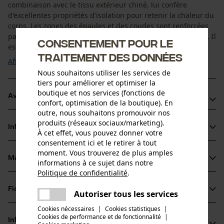
combinaison avec le tissu extérieur chiné, lui confère
d'excellentes propriétés d'isolation pour retenir la chaleur du
corps. Les zones des épaules et des coudes sont renforcées
par une garniture robuste pour une plus grande durabilité. Il
Consentement pour le
est doté d'un col montant ...
traitement des données
Afficher plus
Nous souhaitons utiliser les services de
tiers pour améliorer et optimiser la
boutique et nos services (fonctions de
Avantages du produit
confort, optimisation de la boutique). En
outre, nous souhaitons promouvoir nos
Doublure en polaire doux
produits (réseaux sociaux/marketing).
Informations sur le produit
Capuche amovible
À cet effet, vous pouvez donner votre
consentement ici et le retirer à tout
Épaules et coudes renforcés par une garniture robuste
moment. Vous trouverez de plus amples
Matériau & entretien
informations à ce sujet dans notre
Détails du produit
Politique de confidentialité
.
partager
Type de manche
Fiches techniques
Une erreur s'est produite. Veuillez
Autoriser tous les services
Matériau
manches longues
partager
essayer encore.
Cookies nécessaires
|
Cookies statistiques
|
Fiche de données de sécurité du produit (PDF)
Cookies de performance et de fonctionnalité
mail
|
Type de matériau
Informations fabricant