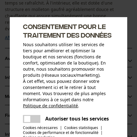
temps se rafraîchit. À l'intérieur, elle est dotée d'une
structure en molleton gaufré agréablement douce et
chauffante qui assure simultanément une bonne
respirabilité et une bonne perméabilité à la vapeur pour
Consentement pour le
éviter la surchauffe. La teneur en élasthanne ...
traitement des données
Afficher plus
Nous souhaitons utiliser les services de
tiers pour améliorer et optimiser la
boutique et nos services (fonctions de
Avantages du produit
confort, optimisation de la boutique). En
outre, nous souhaitons promouvoir nos
Respirant
produits (réseaux sociaux/marketing).
Informations sur le produit
Agréablement souple, avec de l'élasthanne
À cet effet, vous pouvez donner votre
consentement ici et le retirer à tout
Avec polaire gaufré à l'intérieur
moment. Vous trouverez de plus amples
Matériau & entretien
informations à ce sujet dans notre
Détails du produit
Politique de confidentialité
.
partager
Type de manche
Fiches techniques
Une erreur s'est produite. Veuillez
Autoriser tous les services
Matériau
manches longues
partager
essayer encore.
Cookies nécessaires
|
Cookies statistiques
|
Fiche de données de sécurité du produit (PDF)
Cookies de performance et de fonctionnalité
mail
|
Type de matériau
Informations fabricant