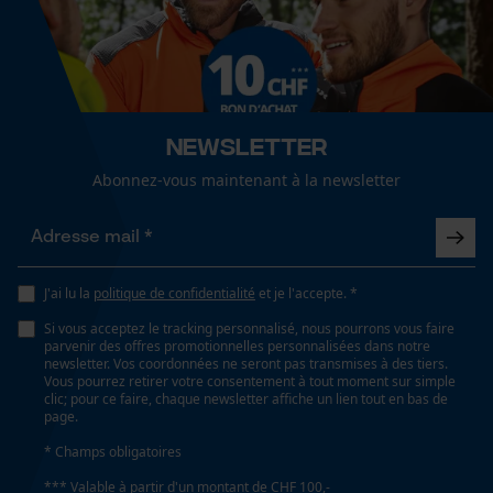
Cookies de performance et de
Sexe
fonctionnalité
unisexe
Saison
Articles pour toute l'année
Loop54 Personalization
Newsletter
Page d'accueil personnalisée
Abonnez-vous maintenant à la newsletter
Panier sauvegardé
Optique/motif
bicolore
Salutation personnelle
Géo-IP et détection des
utilisateurs
J'ai lu la
politique de confidentialité
et je l'accepte. *
Type de poche
Vidéos YouTube
Si vous acceptez le tracking personnalisé, nous pourrons vous faire
poches de vestes, poches à fermeture éclair, poche
parvenir des offres promotionnelles personnalisées dans notre
Google Maps
poitrine, poches de glissement, poches frontales,
newsletter. Vos coordonnées ne seront pas transmises à des tiers.
Vous pourrez retirer votre consentement à tout moment sur simple
poches avant
Prise de contact par chat
clic; pour ce faire, chaque newsletter affiche un lien tout en bas de
page.
* Champs obligatoires
Spécifications techniques
Cookies marketing
*** Valable à partir d'un montant de CHF 100,-