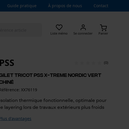
Guide pratique
À propos de nous
Contact
Liste mémo
Se connecter
Panier
PSS
(0)
Gilet tricot PSS X-treme Nordic Vert
chiné
Référence: XX76119
Isolation thermique fonctionnelle, optimale pour
le layering lors de travaux extérieurs plus froids
Plus d'avantages