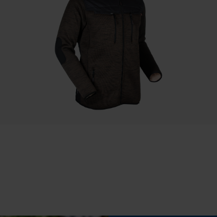
Conditions météorologiques
Sauvegarder les préférences pour
es
temps modéré
traitement des données
Econda Tag Manager
Cookies statistiques
Propriété
convival pour le mouvement, Protection contre le
froid, respirant
Econda Analytics
Mouseflow Web Analytics Tool
Inverseur de phase
Non
Fact-Finder Tracking
Tension de chaîne sans outil
Cookies de performance et de
Non
fonctionnalité