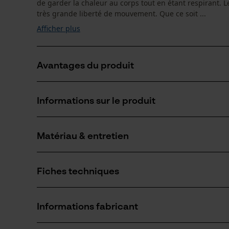
de garder la chaleur au corps tout en étant respirant. L
très grande liberté de mouvement. Que ce soit ...
Afficher plus
Avantages du produit
L'air piégé dans le tricot exerce un effet isolant
Informations sur le produit
Gilet en tricot avec une grande respirabilité
Col montant bien haut avec range-glissière
Matériau & entretien
Détails du produit
Type de manche
Fiches techniques
sans manches
Matériau
Fiche de données de sécurité du produit (PDF)
Matériau principal
Informations fabricant
Synthétiques
Groupe dâge
adulte