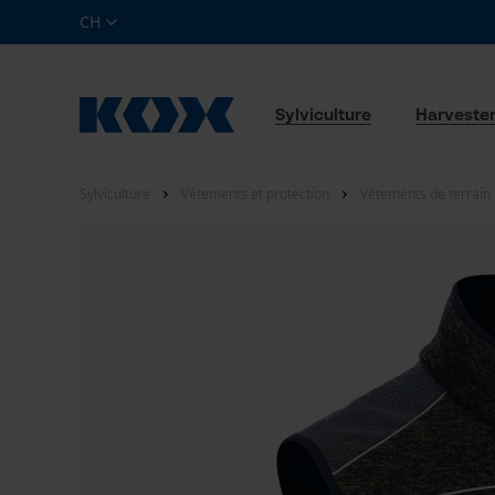
CH
Sylviculture
Harveste
Sylviculture
Vêtements et protection
Vêtements de terrain