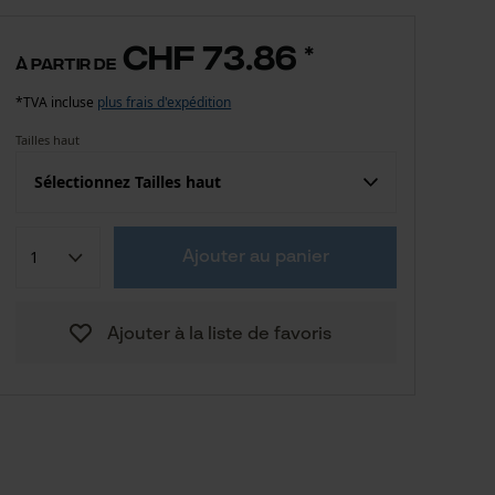
CHF 73.86
*
à partir de
*TVA incluse
plus frais d'expédition
Tailles haut
Sélectionnez Tailles haut
Confection (UE)
Taille fabricant
Ajouter au panier
CHF 125.14
S
Ajouter à la liste de favoris
CHF 125.14
M
CHF 125.14
L
CHF 125.14
XXL