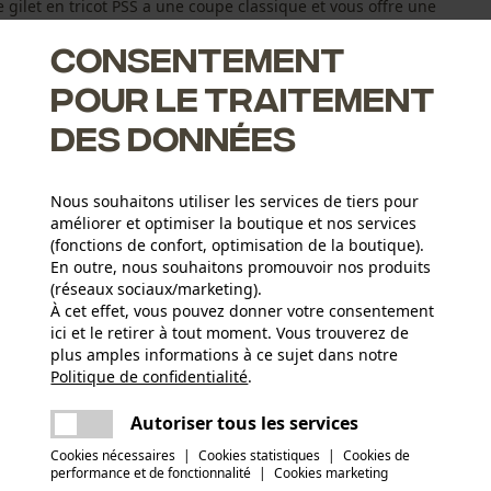
e gilet en tricot PSS a une coupe classique et vous offre une
Consentement
pour le traitement
des données
Nous souhaitons utiliser les services de tiers pour
améliorer et optimiser la boutique et nos services
(fonctions de confort, optimisation de la boutique).
En outre, nous souhaitons promouvoir nos produits
(réseaux sociaux/marketing).
À cet effet, vous pouvez donner votre consentement
ici et le retirer à tout moment. Vous trouverez de
Type dactivité
plus amples informations à ce sujet dans notre
Pêcher, Travailler, Randonnée, Camper, Chasser
Politique de confidentialité
partager
.
Une erreur s'est produite. Veuillez essayer
encore.
mail
Autoriser tous les services
Matériau remarque
L'air dans le tricot a un effet isolant
Nombre de pièces
Cookies nécessaires
|
Cookies statistiques
|
Cookies de
performance et de fonctionnalité
|
Cookies marketing
1 pcs