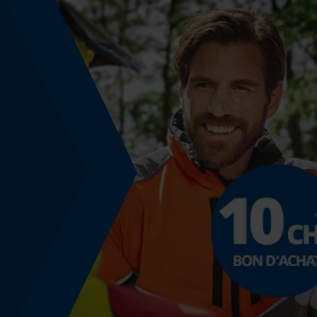
Remplacement de chaîne sans outil
Non
Énergie & performance
Indicateur de capacité de la batterie
Non
Fonction powerbank
Non
Utilisation prévue
Démarrage
vêtements de plein air, vêtements de travail