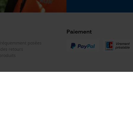
Google Global Site Tag
Microsoft Advertising Universal Event
Tracking
Survicate
Paiement
 fréquemment posées
 des retours
produits
 de contact
Oregon Tool GmbH
e de commande
KOX - Pour les Pros du Bois et de 
Motoculture
Siège social:
 contrat
Lise-Meitner-Str. 4
70736 Fellbach