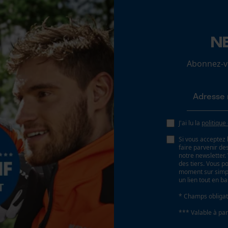
Loop54 Personalization
N
Page d'accueil personnalisée
Abonnez-vo
Panier sauvegardé
Salutation personnelle
Batterie incluse
Géo-IP et détection des utilisateurs
Batterie/piles non incluses
Vidéos YouTube
J'ai lu la
politique
Google Maps
Si vous acceptez 
Prise de contact par chat
faire parvenir d
notre newsletter
des tiers. Vous p
moment sur simple
un lien tout en b
Cookies marketing
* Champs obligat
*** Valable à par