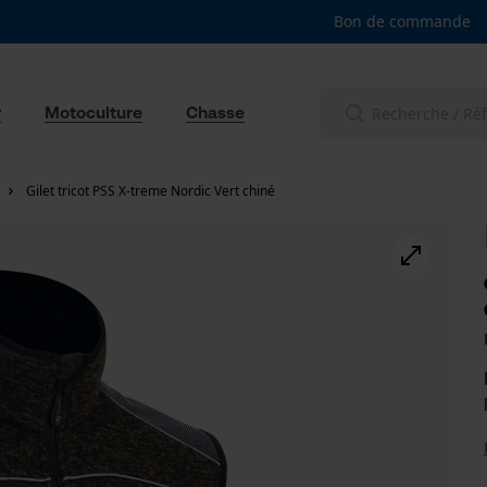
Bon de commande
r
Motoculture
Chasse
Gilet tricot PSS X-treme Nordic Vert chiné