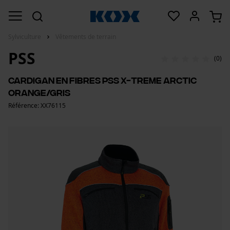
Sylviculture
Vêtements de terrain
PSS
(0)
Cardigan en fibres PSS X-treme Arctic
Orange/Gris
Référence: XX76115