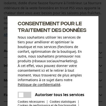
isolante, dotée d’une fausse fourrure à l'intérieur. La fourrure
intérieure de la veste forestière en tricot PSS vous apporte la
chaleur dont vous avez besoin pour les saisons plus fraîches.
Le tissu extérieur tricoté lui confère un design moderne. En
Consentement pour le
outre, l'air piégé dans le tricot exerce un effet isolant,
pendant que ...
traitement des données
Afficher plus
Nous souhaitons utiliser les services de
tiers pour améliorer et optimiser la
boutique et nos services (fonctions de
confort, optimisation de la boutique). En
Avantages du produit
outre, nous souhaitons promouvoir nos
produits (réseaux sociaux/marketing).
Veste de PSS bien chaude avec un tricot offrant une bonne
À cet effet, vous pouvez donner votre
Informations sur le produit
isolation
consentement ici et le retirer à tout
Respirance naturelle
moment. Vous trouverez de plus amples
informations à ce sujet dans notre
Veste en tricot PSS avec un bon système d'aération sous
Matériau & entretien
Détails du produit
Politique de confidentialité
.
les bras
partager
Une erreur s'est produite. Veuillez
Type de manche
Autoriser tous les services
Fiches techniques
partager
essayer encore.
Matériau
manches longues
Cookies nécessaires
|
Cookies statistiques
|
Fiche de données de sécurité du produit (PDF)
Cookies de performance et de fonctionnalité
mail
|