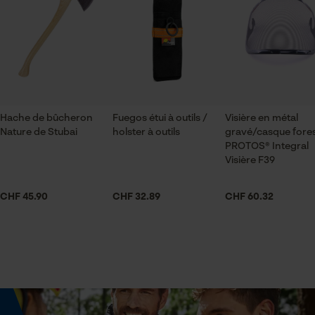
Vérifier linstallation de cookies
Recommandations dentretien
ID de session
Suivre les instructions d'entretien sur l'étiquette.
Applications
Sauvegarder les préférences
Broderie, détails réfléchissants, Garnitures
pour traitement des données
contrastées, Broderie du logo
Econda Tag Manager
Hache de bûcheron
Fuegos étui à outils /
Visière en métal
Extrémité du bras
Nature de Stubai
holster à outils
gravé/casque fores
poignets élastiques
Cookies statistiques
PROTOS® Integral
Visière F39
Type de fermeture
CHF 45.90
CHF 32.89
CHF 60.32
Fermeture à glissière
Econda Analytics
Mouseflow Web Analytics Tool
Échancrure du col
Fact-Finder Tracking
col montant