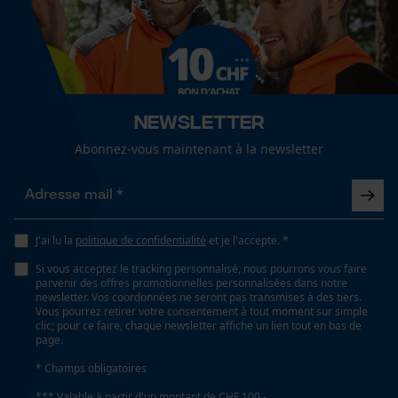
Secteur
Cookies de performance et de
sylviculture, En plein air, agriculture
fonctionnalité
Sexe
unisexe
Newsletter
Loop54 Personalization
Abonnez-vous maintenant à la newsletter
Page d'accueil personnalisée
Saison
Panier sauvegardé
Automne/hiver
Salutation personnelle
Géo-IP et détection des
J'ai lu la
politique de confidentialité
et je l'accepte. *
utilisateurs
Optique/motif
Si vous acceptez le tracking personnalisé, nous pourrons vous faire
Vidéos YouTube
bicolore, chiné
parvenir des offres promotionnelles personnalisées dans notre
newsletter. Vos coordonnées ne seront pas transmises à des tiers.
Google Maps
Vous pourrez retirer votre consentement à tout moment sur simple
clic; pour ce faire, chaque newsletter affiche un lien tout en bas de
Prise de contact par chat
Type de poche
page.
poches de vestes, poche poitrine, poches pour
* Champs obligatoires
téléphone portable, poches repose-mains, poches
*** Valable à partir d'un montant de CHF 100,-
frontales