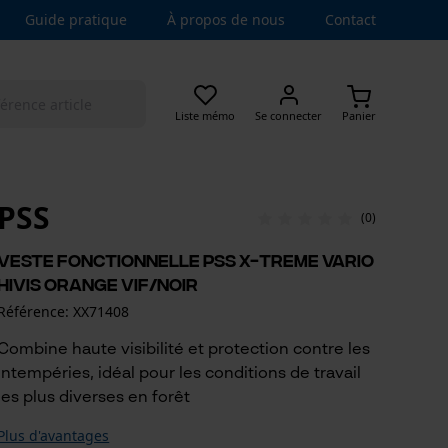
Guide pratique
À propos de nous
Contact
Liste mémo
Se connecter
Panier
PSS
(0)
Veste fonctionnelle PSS X-treme Vario
HiVis orange vif/noir
Référence: XX71408
Combine haute visibilité et protection contre les
intempéries, idéal pour les conditions de travail
les plus diverses en forêt
Plus d'avantages