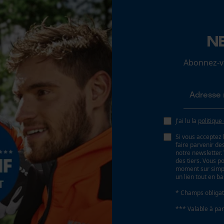
Loop54 Personalization
N
Page d'accueil personnalisée
Abonnez-vo
Panier sauvegardé
Propriété
Salutation personnelle
Stable, Haute visibilité, Hydrophobe, respirant,
Géo-IP et détection des utilisateurs
Résistant à la saleté
Vidéos YouTube
J'ai lu la
politique
Google Maps
Technologie du fabricant
Si vous acceptez 
Prise de contact par chat
faire parvenir d
Coolmax®
notre newsletter
des tiers. Vous p
moment sur simple
un lien tout en b
Coupe en biais
Cookies marketing
Non
* Champs obligat
*** Valable à par