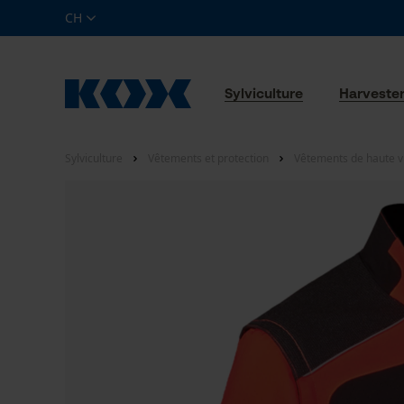
CH
Sylviculture
Harveste
Sylviculture
Vêtements et protection
Vêtements de haute vis