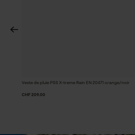
sylviculture, villes et communes
Saison
Articles pour toute l'année
Visibilité
couleurs de signalisation, bandes réfléchissantes
impressions réfléchissantes
Veste de pluie PSS X-treme Rain EN 20471 orange/noir
Classe de protection
CHF 209.00
Classe 2: Visibilité moyenne
Dimensions et taille