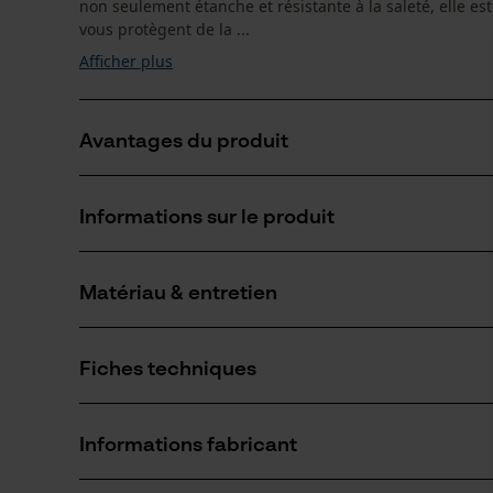
non seulement étanche et résistante à la saleté, elle est 
vous protègent de la ...
Afficher plus
Avantages du produit
La matière stretch de la veste fonctionnelle PSS ass
Informations sur le produit
d’adaptabilité, ainsi qu' une liberté de mouvements 
Veste fonctionnelle PSS pour femmes et hommes avec 
Les empiècements en kevlar aux épaules et aux coude
Matériau & entretien
Détails du produit
Type de manche
Fiches techniques
manches amovibles
Matériau
Fiche de données de sécurité du produit (PDF)
Type de matériau
Informations fabricant
Polyester
Groupe dâge