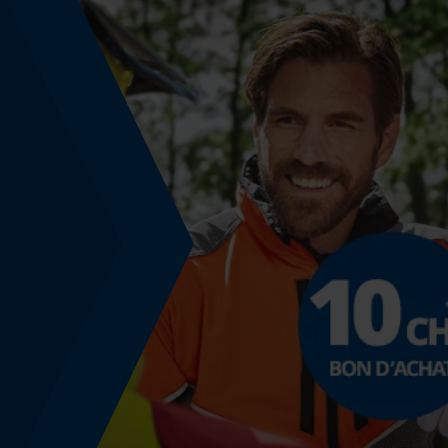
Longueur du haut
dos ralongé
Spécifications techniques
Lubrification automatique de la chaîne
Non
Fonction de hachage
Non
Inverseur de phase
Non