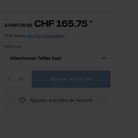
CHF 165.75
*
à partir de
*TVA incluse
plus frais d'expédition
Tailles haut
Sélectionnez Tailles haut
Confection (UE)
Taille fabricant
Ajouter au panier
CHF 260.75
S
Ajouter à la liste de favoris
CHF 260.75
M
CHF 260.75
L
CHF 260.75
XXL