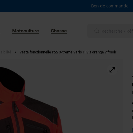
Bon de commande
r
Motoculture
Chasse
ibilité
Veste fonctionnelle PSS X-treme Vario HiVis orange vif/noir