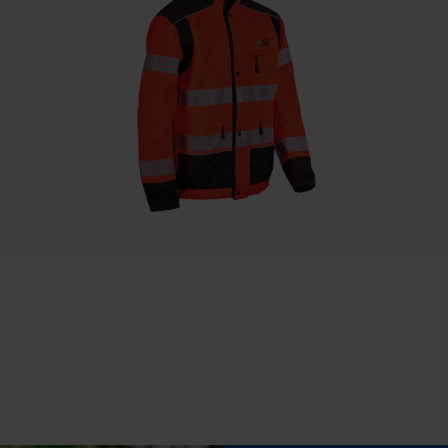
Sauvegarder les préférences pour
traitement des données
Econda Tag Manager
Optique/motif
réfléchissant, haute visibilité
Cookies statistiques
Type de poche
,
poches de vestes, poches à fermeture éclair,
poche dorsale, poche poitrine, poche Napoléon,
poches latérales, poches avant, poches frontales
Econda Analytics
Mouseflow Web Analytics Tool
Conditions météorologiques
Fact-Finder Tracking
brouillard, pluvieux, venteux
Cookies de performance et de
fonctionnalité