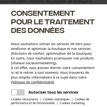
aussi très solide. L’intérieur des poignets est élastique et
Consentement
pour le traitement
des données
ure un confort de port optimal, beaucoup de légèreté et
Nous souhaitons utiliser les services de tiers pour
améliorer et optimiser la boutique et nos services
accrue.
(fonctions de confort, optimisation de la boutique).
réflecteurs 3M pour une meilleure visibilité
En outre, nous souhaitons promouvoir nos produits
s assurent une bonne tenue aux endroits fortement sollicités
(réseaux sociaux/marketing).
À cet effet, vous pouvez donner votre consentement
ici et le retirer à tout moment. Vous trouverez de
Type dactivité
plus amples informations à ce sujet dans notre
Pêcher, Travailler, Randonnée, Avertir, Camper,
Politique de confidentialité
partager
.
Une erreur s'est produite. Veuillez essayer
Chasser
encore.
mail
Autoriser tous les services
Matériau principal
Mélange de fibres synthétiques
Cookies nécessaires
|
Cookies statistiques
|
Cookies de
performance et de fonctionnalité
|
Cookies marketing
Nombre de pièces