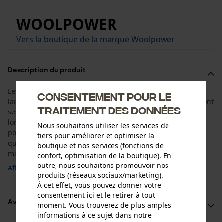
WOOLPOWER
Vers la boutique de la marque Woolpower
Description du produit
Les Woolpower Socks Classic 200 sont composées à 50 % de
Consentement pour le
laine mérinos très fine. Les chaussettes en laine mérinos sont
traitement des données
selon un procédé de tricotage circulaire sans coutures
longitudinales. Le tissu éponge des chaussettes mérinos
Nous souhaitons utiliser les services de
possède d'excellentes propriétés d'isolation, ce qui signifie
tiers pour améliorer et optimiser la
que vos pieds restent au chaud, même mouillés. Grâce aux
boutique et nos services (fonctions de
matériaux utilisés, ...
confort, optimisation de la boutique). En
outre, nous souhaitons promouvoir nos
Afficher plus
produits (réseaux sociaux/marketing).
À cet effet, vous pouvez donner votre
consentement ici et le retirer à tout
Avantages du produit
moment. Vous trouverez de plus amples
informations à ce sujet dans notre