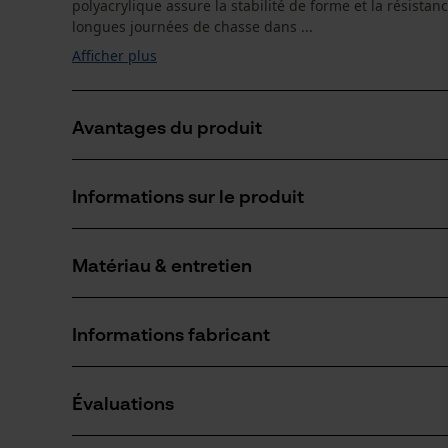
polyacrylique assure la stabilité de forme et la résistan
longues journées de chasse dans ...
Afficher plus
Avantages du produit
Laine mérinos pour une chaleur naturelle et une bonne
Informations sur le produit
Large bord de confort pour un maintien doux et sans
Coupe ergonomique pour un confort optimal
Matériau & entretien
Détails du produit
Type dactivité
Informations fabricant
Protéger, Sport, Randonnée, Camper, Chasser
Matériau
PSS Pfeiffer Sicherheitssysteme GmbH
Type de matériau
Évaluations
Albstraße 10
Laine mérinos, Nylon élasthanne, Mélange de
Nombre de pièces
72145 Hirrlingen, Allemagne
1 pcs
polyester