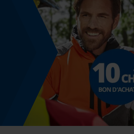
Coupe en biais
Non
Remplacement de chaîne sans outil
Non
Énergie & performance
Indicateur de capacité de la batterie
Non
Fonction powerbank
Non