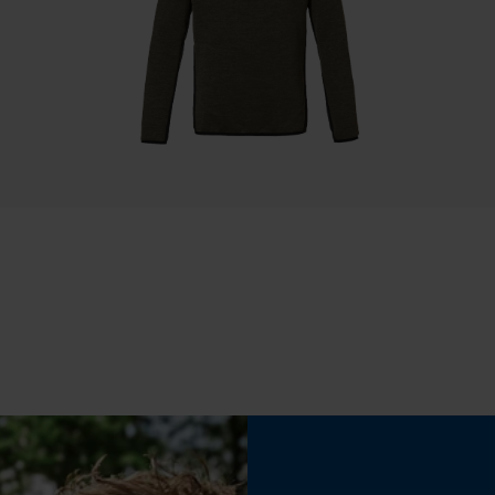
Econda Tag Manager
Cookies statistiques
Econda Analytics
Mouseflow Web Analytics Tool
Fact-Finder Tracking
Propriété
Rembourrage doux, Confortable, Robuste,
respirant, confortable
Cookies de performance et de
fonctionnalité
Inverseur de phase
Non