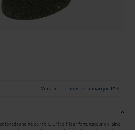
Vers la boutique de la marque PSS
et fonctionnalité durable. Grâce à leur forte teneur en laine
ermique et une grande respirabilité, tandis que la part de