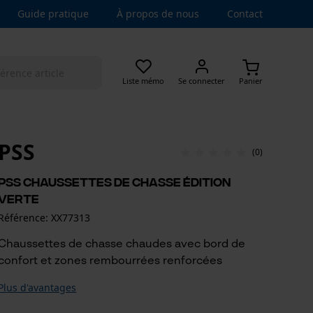
Guide pratique
À propos de nous
Contact
Liste mémo
Se connecter
Panier
PSS
(0)
PSS Chaussettes de chasse Édition
Verte
Référence: XX77313
Chaussettes de chasse chaudes avec bord de
confort et zones rembourrées renforcées
Plus d'avantages