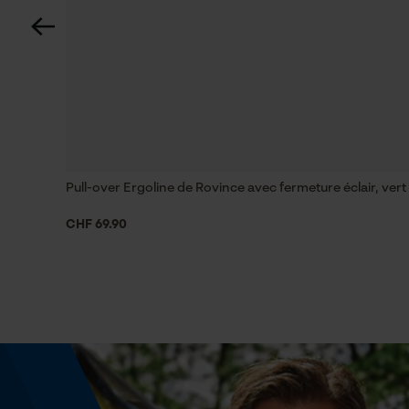
Conditions météorologiques
fortes gelées, condition météorologique
exigeante, temps changeant, temps modéré,
nuageux et frais, dégagé et doux, froid et glacé,
brouillard, pluvieux, neige, ensoleilé et chaud,
pluies diluviennes, chaud et sec, venteux
Pull-over Ergoline de Rovince avec fermeture éclair, vert
CHF 69.90
Spécifications techniques
Lubrification automatique de la chaîne
Non
Fonction de hachage
Non