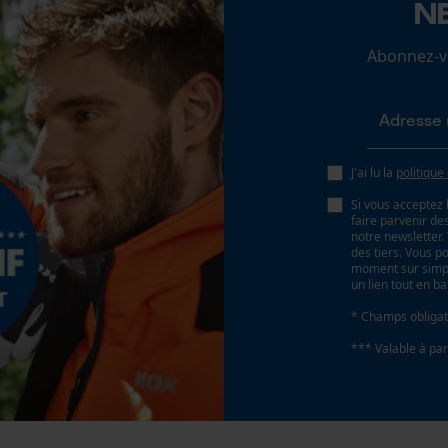
N
Loop54 Personalization
Abonnez-vo
Page d'accueil personnalisée
Tension de chaîne sans outil
Non
Panier sauvegardé
Salutation personnelle
Géo-IP et détection des utilisateurs
J'ai lu la
politique
Vidéos YouTube
Si vous acceptez 
Google Maps
faire parvenir d
notre newsletter
Prise de contact par chat
des tiers. Vous p
moment sur simple
un lien tout en b
Batterie incluse
* Champs obligat
Batterie/piles non incluses
Cookies marketing
*** Valable à par
Google Global Site Tag