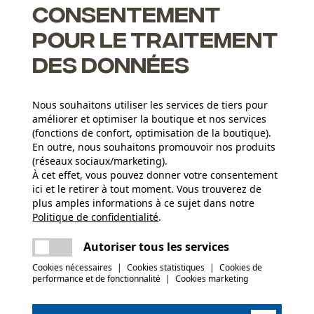
ce à l’usure. Cette combinaison les rend idéales pour les
Consentement
pour le traitement
des données
Nous souhaitons utiliser les services de tiers pour
améliorer et optimiser la boutique et nos services
 respirabilité
(fonctions de confort, optimisation de la boutique).
 pression
En outre, nous souhaitons promouvoir nos produits
(réseaux sociaux/marketing).
À cet effet, vous pouvez donner votre consentement
ici et le retirer à tout moment. Vous trouverez de
plus amples informations à ce sujet dans notre
Politique de confidentialité
partager
.
Une erreur s'est produite. Veuillez essayer
Groupe dâge
encore.
adulte
mail
Autoriser tous les services
Cookies nécessaires
|
Cookies statistiques
|
Cookies de
Détails du rembourrage
performance et de fonctionnalité
|
Cookies marketing
(0)
rembourrage du talon et des orteils
Applications
Impression du logo