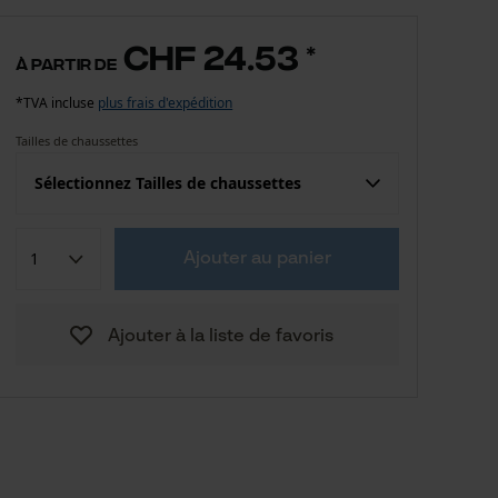
CHF 24.53
*
à partir de
*TVA incluse
plus frais d'expédition
Tailles de chaussettes
Sélectionnez Tailles de chaussettes
Confection (UE)
Taille fabricant
Ajouter au panier
CHF 24.53
39 - 41
Ajouter à la liste de favoris
CHF 24.53
42 - 44
CHF 24.53
45 - 48
Vers le guide des tailles