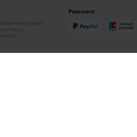
Microsoft Advertising Universal Event
Tracking
Paiement
Survicate
 fréquemment posées
 des retours
produits
 de contact
Oregon Tool GmbH
e de commande
KOX - Pour les Pros du Bois et de 
Motoculture
Siège social:
 contrat
Lise-Meitner-Str. 4
70736 Fellbach
Pas de magasin !
Adresse de retour: