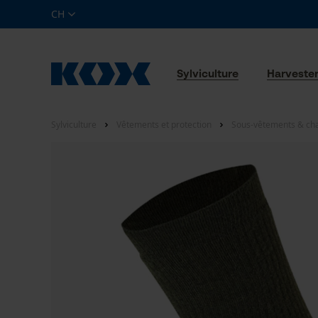
CH
Sylviculture
Harveste
Sylviculture
Vêtements et protection
Sous-vêtements & ch