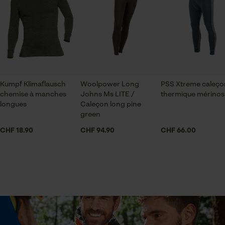
Sexe
Vérifier linstallation de cookies
hommes
ID de session
Sauvegarder les préférences
pour traitement des données
Saison
Econda Tag Manager
Articles pour toute l'année
Kumpf Klimaflausch
Woolpower Long
PSS Xtreme caleço
chemise à manches
Johns Ms LITE /
thermique mérinos
Cookies statistiques
Optique/motif
longues
Caleçon long pine
couleur unie
green
CHF 18.90
CHF 94.90
CHF 66.00
Type de poche
sans poches
Econda Analytics
Mouseflow Web Analytics Tool
Fact-Finder Tracking
Confort
doux