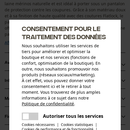
laine mérinos naturelle et est idéal à porter sous un pantalon
de protection contre les coupures. Grâce à son matériau doux
et à sa finition de haute qualité avec des coutures Flatlock, le
pantalon thermique repose agréablement sur la peau et
Consentement pour le
offre un confort optimal. Il garde également la chaleur même
par temps froid et ...
traitement des données
Afficher plus
Nous souhaitons utiliser les services de
tiers pour améliorer et optimiser la
boutique et nos services (fonctions de
confort, optimisation de la boutique). En
Avantages du produit
outre, nous souhaitons promouvoir nos
produits (réseaux sociaux/marketing).
Les coutures Flatlock sans pression assurent un confort de
À cet effet, vous pouvez donner votre
Informations sur le produit
port sans irritation
consentement ici et le retirer à tout
Sous-vêtement fonctionnel avec large élastique pour un
moment. Vous trouverez de plus amples
informations à ce sujet dans notre
maintien confortable
Matériau & entretien
Détails du produit
Politique de confidentialité
.
Les bords au niveau des jambes empêchent la pénétration
partager
de la saleté et de la neige
Une erreur s'est produite. Veuillez
Type dactivité
Autoriser tous les services
Fiches techniques
partager
essayer encore.
Matériau
Protéger, Pêcher, Travailler, Randonnée, Camper,
Cookies nécessaires
|
Cookies statistiques
|
Chasser
Fiche de données de sécurité du produit (PDF)
Cookies de performance et de fonctionnalité
mail
|