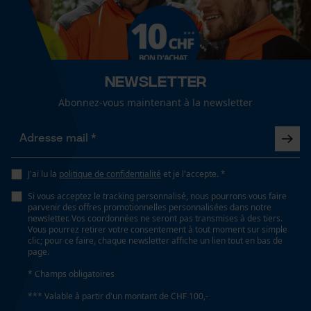
Cookies de performance et de
Conditions météorologiques
fonctionnalité
temps modéré
Newsletter
Spécifications techniques
Loop54 Personalization
Abonnez-vous maintenant à la newsletter
Page d'accueil personnalisée
Lubrification automatique de la chaîne
Non
Panier sauvegardé
Salutation personnelle
J'ai lu la
politique de confidentialité
et je l'accepte. *
Géo-IP et détection des
Propriété
utilisateurs
Si vous acceptez le tracking personnalisé, nous pourrons vous faire
Doux, Confortable, Réchauffant, régulant l'humidité,
parvenir des offres promotionnelles personnalisées dans notre
Vidéos YouTube
rde la peau, respirant, agréable
newsletter. Vos coordonnées ne seront pas transmises à des tiers.
Vous pourrez retirer votre consentement à tout moment sur simple
Google Maps
clic; pour ce faire, chaque newsletter affiche un lien tout en bas de
page.
Prise de contact par chat
Fonction de hachage
* Champs obligatoires
Non
*** Valable à partir d'un montant de CHF 100,-