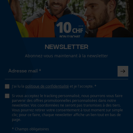
lavage délicat à 40 °C et essorage bref
Cookies de performance et de
fonctionnalité
Confort
serré
Recommandations dentretien
Suivre les instructions d'entretien sur l'étiquette.
Newsletter
Loop54 Personalization
Spécifications techniques
Abonnez-vous maintenant à la newsletter
Page d'accueil personnalisée
Lubrification automatique de la chaîne
Panier sauvegardé
Non
Salutation personnelle
Géo-IP et détection des
J'ai lu la
politique de confidentialité
et je l'accepte. *
utilisateurs
Propriété
Si vous acceptez le tracking personnalisé, nous pourrons vous faire
indéformable, Confortable, élastique, Effet de
Vidéos YouTube
parvenir des offres promotionnelles personnalisées dans notre
compression, Résistant, agréable
newsletter. Vos coordonnées ne seront pas transmises à des tiers.
Google Maps
Vous pourrez retirer votre consentement à tout moment sur simple
clic; pour ce faire, chaque newsletter affiche un lien tout en bas de
Prise de contact par chat
page.
Fonction de hachage
* Champs obligatoires
Non