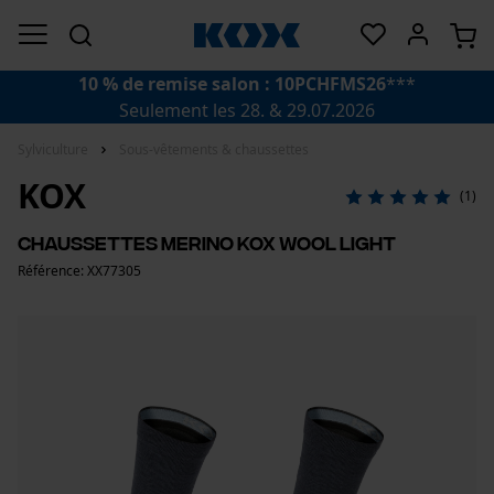
10 % de remise salon : 10PCHFMS26
***
Seulement les 28. & 29.07.2026
Sylviculture
Sous-vêtements & chaussettes
KOX
(1)
Chaussettes merino KOX Wool Light
Référence: XX77305