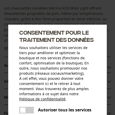
Les chaussettes durables Merino KOX Wool Light offrent
d'excellentes propriétés de port, même par températures
chaudes, grâce à leur forte proportion en laine mérinos. La
chaussette KOX est en outre complètement renforcé par du
polyamide et du Lycra pour assurer une bonne compression.
Consentement pour le
La sensation confortable de la laine est ainsi accompagnée
traitement des données
d'une grande résistance. Les ...
Nous souhaitons utiliser les services de
Afficher plus
tiers pour améliorer et optimiser la
boutique et nos services (fonctions de
confort, optimisation de la boutique). En
Avantages du produit
outre, nous souhaitons promouvoir nos
produits (réseaux sociaux/marketing).
Côte élastique et indéformable pour une bonne tenue
À cet effet, vous pouvez donner votre
Informations sur le produit
consentement ici et le retirer à tout
Chaussettes KOX avec une bande de compression sur
moment. Vous trouverez de plus amples
l'avant-pied pour plus de stabilité et une meilleure
informations à ce sujet dans notre
adhérence de la chaussette
Matériau & entretien
Politique de confidentialité
.
Détails du produit
partager
La zone des orteils et des talons renforcée par du tissu
Une erreur s'est produite. Veuillez
Autoriser tous les services
éponge en polyamide offre un confort et une durabilité
partager
Type dactivité
Fiches techniques
essayer encore.