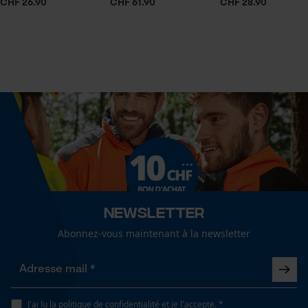
Spécifications techniques
CHF 26.90
CHF 61.90
CHF 28.90
Lubrification automatique de la chaîne
Cookies statistiques
Non
Pochette pour coins Ochsenkopf
Super pratique et bon rapport qualitÃ© prixðŸ‘
Propriété
Robuste
Econda Analytics
Afficher plus davis
Mouseflow Web Analytics Tool
Fonction de hachage
Fact-Finder Tracking
Non
Newsletter
Cookies de performance et de
Inverseur de phase
Abonnez-vous maintenant à la newsletter
Non
fonctionnalité
Coupe en biais
Non
J'ai lu la
politique de confidentialité
et je l'accepte. *
Loop54 Personalization