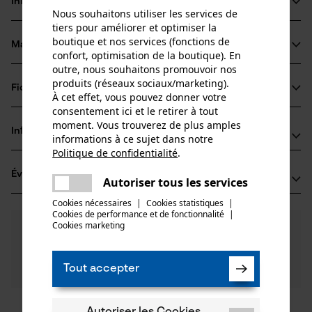
Informations sur le produit
Nous souhaitons utiliser les services de
tiers pour améliorer et optimiser la
boutique et nos services (fonctions de
Matériau & entretien
Détails du produit
confort, optimisation de la boutique). En
outre, nous souhaitons promouvoir nos
produits (réseaux sociaux/marketing).
Type dactivité
Fiches techniques
À cet effet, vous pouvez donner votre
Matériau
Travaux de calage, Abattage
consentement ici et le retirer à tout
Fiche de données de sécurité du produit (PDF)
moment. Vous trouverez de plus amples
Matériau principal
Informations fabricant
informations à ce sujet dans notre
Plastique
Groupe dâge
Politique de confidentialité
.
GEDORE Werkzeugfabrik GmbH & Co. KG
partager
adulte
Évaluations
(10)
Une erreur s'est produite. Veuillez
Remscheider Str. 149
Autoriser tous les services
partager
Composition du matériau
essayer encore.
42899 Remscheid, Allemagne
Cookies nécessaires
|
Cookies statistiques
|
Polyester
E-mail: info@gedore.com
Nombre de pièces
Cookies de performance et de fonctionnalité
mail
|
Cookies marketing
4.9
Des questions ?
(10)
1 pcs
Site web: -
Recommander ce produit
Nos experts sont à votre disposition !
Tél.: +49 2191 59 69 00
Poser une
Filtrer par nombre détoiles
Tout accepter
question
Poids de larticle
Si vous avez des questions ou des problèmes avec le
160.0 g
produit ou si vous constatez des défauts, n'hésitez
pas à nous contacter par téléphone au 044 283 6116