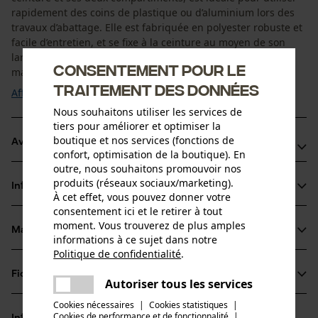
rapidement des coins de plastique ou d’aluminium lors des
travaux d’abattage. Elle est fabriquée en polyester robuste et
facile d’entretien, et se fixe à la ceinture au moyen de son
large passant. Elle permet d’attraper les coins d’une seule
Consentement pour le
main, rapidement et en ...
traitement des données
Afficher plus
Nous souhaitons utiliser les services de
tiers pour améliorer et optimiser la
boutique et nos services (fonctions de
Avantages du produit
confort, optimisation de la boutique). En
outre, nous souhaitons promouvoir nos
Pochette à coins avec deux compartiments pour un
produits (réseaux sociaux/marketing).
Informations sur le produit
maintien sûr des coins
À cet effet, vous pouvez donner votre
consentement ici et le retirer à tout
Possibilité d’attraper les coins d’une seule main tout en
moment. Vous trouverez de plus amples
gardant l’autre main libre
Matériau & entretien
informations à ce sujet dans notre
Détails du produit
Accessoire adapté à la ceinture forestière professionnelle
Politique de confidentialité
.
partager
KOX
Groupe dâge
Fiches techniques
Une erreur s'est produite. Veuillez
Autoriser tous les services
Matériau
adulte
partager
essayer encore.
Fiche de données de sécurité du produit (PDF)
Cookies nécessaires
|
Cookies statistiques
|
Matériau principal
Cookies de performance et de fonctionnalité
mail
|