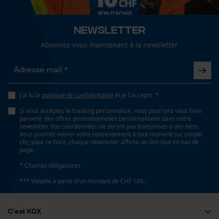
Cookies de performance et de
fonctionnalité
Inverseur de phase
Newsletter
Non
Abonnez-vous maintenant à la newsletter
Coupe en biais
Loop54 Personalization
Non
Page d'accueil personnalisée
J'ai lu la
politique de confidentialité
et je l'accepte. *
Panier sauvegardé
Si vous acceptez le tracking personnalisé, nous pourrons vous faire
Tension de chaîne sans outil
Salutation personnelle
parvenir des offres promotionnelles personnalisées dans notre
Non
Géo-IP et détection des
newsletter. Vos coordonnées ne seront pas transmises à des tiers.
utilisateurs
Vous pourrez retirer votre consentement à tout moment sur simple
clic; pour ce faire, chaque newsletter affiche un lien tout en bas de
Vidéos YouTube
page.
Remplacement de chaîne sans outil
Google Maps
* Champs obligatoires
Non
Prise de contact par chat
*** Valable à partir d'un montant de CHF 100,-
Énergie & performance
C'est KOX